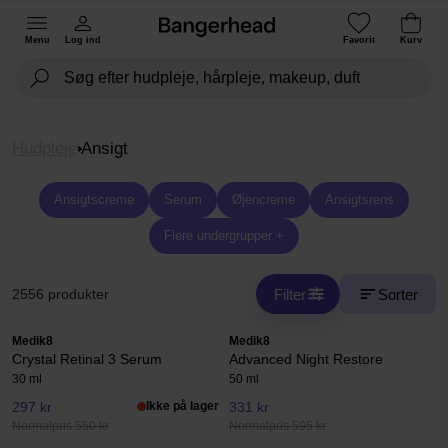
Menu
Log ind
Favorit
Kurv
Hudpleje
Ansigt
Ansigtscreme
Serum
Øjencreme
Ansigtsrens
Flere undergrupper +
Filter
Sorter
2556 produkter
Medik8
Medik8
Crystal Retinal 3 Serum
Advanced Night Restore
30 ml
50 ml
297 kr
Ikke på lager
331 kr
Normalpris 550 kr
Normalpris 595 kr