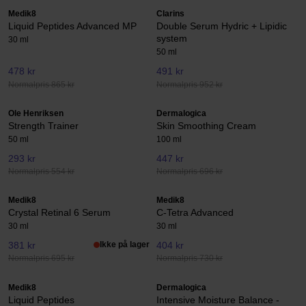
Medik8
Clarins
Liquid Peptides Advanced MP
Double Serum Hydric + Lipidic
system
30 ml
50 ml
478 kr
491 kr
Normalpris 865 kr
Normalpris 952 kr
Ole Henriksen
Dermalogica
Strength Trainer
Skin Smoothing Cream
50 ml
100 ml
293 kr
447 kr
Normalpris 554 kr
Normalpris 696 kr
Medik8
Medik8
Crystal Retinal 6 Serum
C-Tetra Advanced
30 ml
30 ml
381 kr
Ikke på lager
404 kr
Normalpris 695 kr
Normalpris 730 kr
Medik8
Dermalogica
Liquid Peptides
Intensive Moisture Balance -