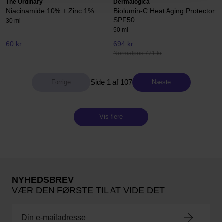
The Ordinary
Dermalogica
Niacinamide 10% + Zinc 1%
Biolumin-C Heat Aging Protector
SPF50
30 ml
50 ml
60 kr
694 kr
Normalpris 771 kr
Side 1 af 107
Næste
Vis flere
NYHEDSBREV
VÆR DEN FØRSTE TIL AT VIDE DET