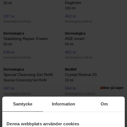
Dagkräm
30 ml
100 ml
287 kr
450 kr
Normalpris 570 kr
Normalpris 696 kr
Dermalogica
Dermalogica
Stabilizing Repair Cream
AGE smart
50 ml
50 ml
535 kr
462 kr
Normalpris 594 kr
Normalpris 758 kr
Dermalogica
Medik8
Special Cleansing Gel Refill
Crystal Retinal 20
Special Cleansing Gel Refill
30 ml
347 kr
564 kr
Ikke på lager
Normalpris 556 kr
Normalpris 1 050 kr
Samtycke
Information
Om
Caudalie
Beauty of Joseon
Vinoperfect Radiance Serum
Relief Sun
Complexion Correcting
50 ml
30 ml
Denna webbplats använder cookies