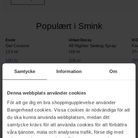
Populært i Smink
Essie
Urban Decay
IC
Gel Couture
All Nighter Setting Spray
Fa
13,5 ml
118 ml
27 
100 kr
206 kr
265
Normalpris 111 kr
Normalpris 307 kr
Samtycke
Information
Om
EYELINER
Denna webbplats använder cookies
Form og definer dine øjne med hjælp fra eyeliner! Du finder
För att ge dig en bra shoppingupplevelse använder
massevis af forskellige eyeliners på Bangerhead. Skab hårde
Bangerhead cookies. Vissa cookies är nödvändiga för att
kontraster, sensuelle blikke, dybe toner eller markerede linjer. Hos
os finder du eyeliners for ethvert tilfælde. Uanset om du er til en
du ska kunna använda webbplatsen, medan ditt
pen, skygge eller vand-eyeliner. Bliv inspireret af forskellige farver
samtycke krävs för att använda cookies för att förbättra
og teksturer fra blandt andet bareMinerals, IsaDora og Clarins.
våra tjänster, mäta och analysera trafik, förse dig med