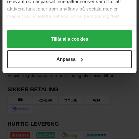
relevant och anpassat innehåll/annonser samt för att
aktivera funktioner som används på sociala medier
media (kan innefatta behandling av personuppgifter).
Data som samlas in delas med cookieleverantören.
NYHEDSBREV
Genom att trycka på "Tillåt alla cookies" accepterar du
VÆR DEN FØRSTE TIL AT VIDE DET
alla cookies, medan du under "Detaljer" kan anpassa
Tillåt alla cookies
användningen av cookies. Du kan när som helst återkalla
ditt samtycke. För mer information se vår Cookie Policy
Anpassa
samt vår Integritetspolicy.
Vil du have de bedste beauty-nyheder direkte i din indbakke?
Vi giver dig de seneste trends, tips og eksklusive tilbud!
SIKKER BETALING
HURTIG LEVERING