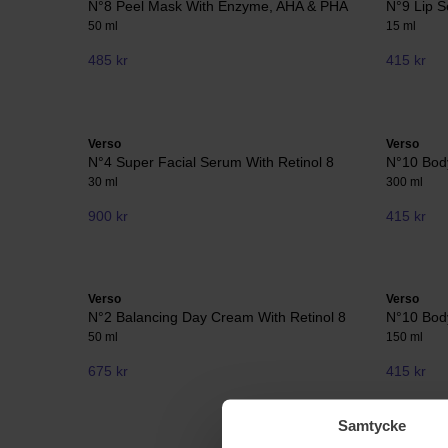
N°8 Peel Mask With Enzyme, AHA & PHA
N°9 Lip S
50 ml
15 ml
485 kr
415 kr
Verso
Verso
N°4 Super Facial Serum With Retinol 8
N°10 Body
30 ml
300 ml
900 kr
415 kr
Verso
Verso
N°2 Balancing Day Cream With Retinol 8
N°10 Bod
50 ml
150 ml
675 kr
415 kr
Samtycke