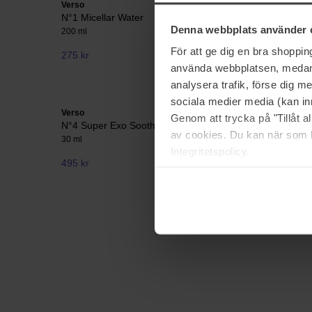
Verso
Verso
N°1 Micellar Water
N°2 Daily
Denna webbplats använder 
200 ml
40 ml
För att ge dig en bra shoppi
275 kr
519 kr
använda webbplatsen, medan d
analysera trafik, förse dig 
sociala medier media (kan in
Verso
Verso
Genom att trycka på "Tillåt 
N°4 Super Exo Sooth Serum
N°5 Eye 
av cookies. Du kan när som h
30 ml
15 ml
Integritetspolicy.
495 kr
309 kr