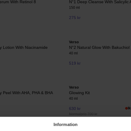
erum With Retinol 8
N°1 Deep Cleanse With Salicylic 
150 ml
275 kr
Verso
 Lotion With Niacinamide
N°2 Natural Glow With Bakuchiol
40 ml
519 kr
Verso
y Peel With AHA, PHA & BHA
Glowing Kit
40 ml
630 kr
I
Normalpris 700 kr
Information