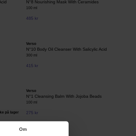
Acid
N°8 Nourishing Mask With Ceramides
100 ml
485 kr
Verso
N°10 Body Oil Cleanser With Salicylic Acid
300 ml
415 kr
Verso
N°1 Cleansing Balm With Jojoba Beads
100 ml
kke på lager
275 kr
Om