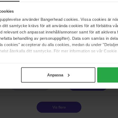
Verso
 SPF 50 With Algica
N°3 Barrier Strengthening Cream
cookies
40 ml
ngupplevelse använder Bangerhead cookies. Vissa cookies är nöd
450 kr
itt samtycke krävs för att använda cookies för att förbättra vår
med relevant och anpassat innehåll/annonser samt för att aktiver
nefatta behandling av personuppgifter). Data som samlas in del
Verso
alla cookies" accepterar du alla cookies, medan du under "Detal
Cream With Oat
N°5 Super Eye Serum With Retino
elst återkalla ditt samtycke. För mer information se vår Cookie
15 ml
415 kr
Anpassa
Side 1 af 2
Næste
Vis flere