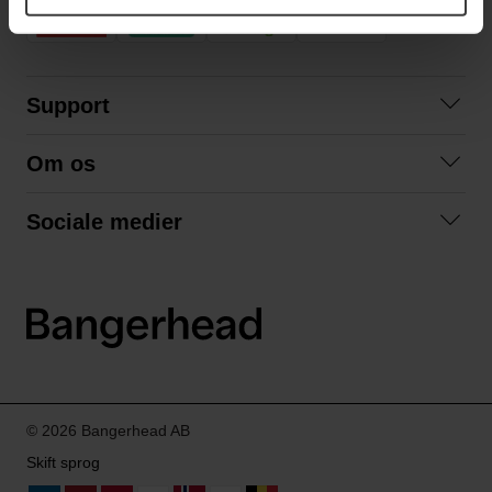
Support
Kontakt os
Om os
Spørgsmål og svar
Om os
Betingelser
Sociale medier
Samarbejd med os
Returnering
Facebook
Bæredygtighed
Privatlivspolitik
Instagram
LinkedIn
© 2026 Bangerhead AB
Skift sprog