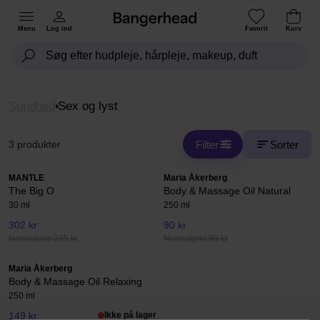
Menu
Log ind
Favorit
Kurv
Sundhed
Sex og lyst
Filter
Sorter
3 produkter
MANTLE
Maria Åkerberg
The Big O
Body & Massage Oil Natural
30 ml
250 ml
302 kr
90 kr
Normalpris 335 kr
Normalpris 99 kr
Maria Åkerberg
Body & Massage Oil Relaxing
250 ml
149 kr
Ikke på lager