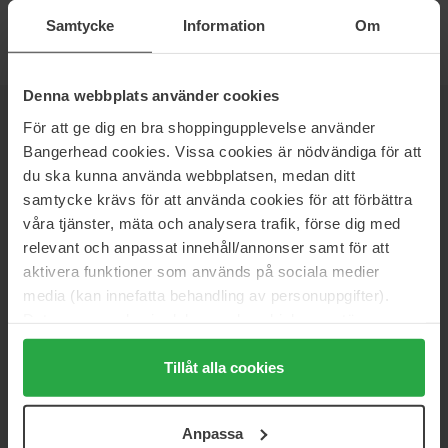
Normalpris 165 kr
Samtycke
Information
Om
Denna webbplats använder cookies
För att ge dig en bra shoppingupplevelse använder
NYHEDSBREV
VÆR DEN FØRSTE TIL AT VIDE DET
Bangerhead cookies. Vissa cookies är nödvändiga för att
du ska kunna använda webbplatsen, medan ditt
samtycke krävs för att använda cookies för att förbättra
våra tjänster, mäta och analysera trafik, förse dig med
relevant och anpassat innehåll/annonser samt för att
Vil du have de bedste beauty-nyheder direkte i din indbakke?
aktivera funktioner som används på sociala medier
Vi giver dig de seneste trends, tips og eksklusive tilbud!
media (kan innefatta behandling av personuppgifter).
Data som samlas in delas med cookieleverantören.
SIKKER BETALING
Genom att trycka på "Tillåt alla cookies" accepterar du
alla cookies, medan du under "Detaljer" kan anpassa
Tillåt alla cookies
användningen av cookies. Du kan när som helst återkalla
ditt samtycke. För mer information se vår Cookie Policy
Anpassa
HURTIG LEVERING
samt vår Integritetspolicy.