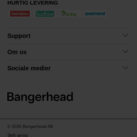
HURTIG LEVERING
Support
Kontakt os
Om os
Spørgsmål og svar
Om os
Betingelser
Sociale medier
Samarbejd med os
Returnering
Facebook
Bæredygtighed
Privatlivspolitik
Instagram
LinkedIn
© 2026 Bangerhead AB
Skift sprog