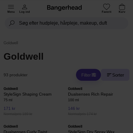
Menu
Log ind
Favorit
Kurv
Goldwell
Goldwell
Filter
Sorter
93 produkter
Goldwell
Goldwell
StyleSign Shaping Cream
Dualsenses Rich Repair
75 ml
100 ml
171 kr
146 kr
Normalpris 189 kr
Normalpris 174 kr
Goldwell
Goldwell
Dualsenses Curly Twist
StyleSign Dry Spray Wax