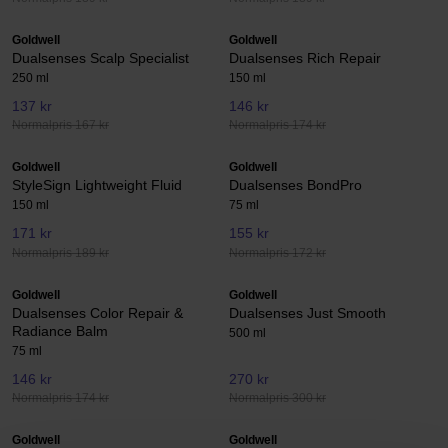
Goldwell
Goldwell
Dualsenses Scalp Specialist
Dualsenses Rich Repair
250 ml
150 ml
137 kr
146 kr
Normalpris 167 kr
Normalpris 174 kr
Goldwell
Goldwell
StyleSign Lightweight Fluid
Dualsenses BondPro
150 ml
75 ml
171 kr
155 kr
Normalpris 189 kr
Normalpris 172 kr
Goldwell
Goldwell
Dualsenses Color Repair &
Dualsenses Just Smooth
Radiance Balm
500 ml
75 ml
146 kr
270 kr
Normalpris 174 kr
Normalpris 300 kr
Goldwell
Goldwell