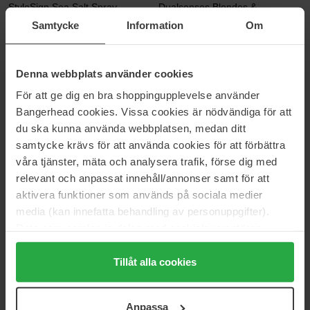
StyleSign Sea Salt Spray
Dualsenses Blondes &
Highlights
200 ml
Samtycke
Information
Om
250 ml
171 kr
137 kr
Normalpris 189 kr
Normalpris 167 kr
Denna webbplats använder cookies
För att ge dig en bra shoppingupplevelse använder
Goldwell
Goldwell
Dualsenses Blondes &
StyleSign Shaping & Finishing
Bangerhead cookies. Vissa cookies är nödvändiga för att
Highlights
Spray
du ska kunna använda webbplatsen, medan ditt
150 ml
75 ml
samtycke krävs för att använda cookies för att förbättra
146 kr
84 kr
våra tjänster, mäta och analysera trafik, förse dig med
Normalpris 174 kr
Normalpris 93 kr
relevant och anpassat innehåll/annonser samt för att
aktivera funktioner som används på sociala medier
Goldwell
Goldwell
Dualsenses Color Brilliance
StyleSign Strong Hairspray
media (kan innefatta behandling av personuppgifter).
150 ml
75 ml
Data som samlas in delas med cookieleverantören.
146 kr
56 kr
Genom att trycka på "Tillåt alla cookies" accepterar du
Normalpris 174 kr
Normalpris 62 kr
alla cookies, medan du under "Detaljer" kan anpassa
Tillåt alla cookies
användningen av cookies. Du kan när som helst återkalla
Goldwell
Goldwell
ditt samtycke. För mer information se vår Cookie Policy
Dualsenses Rich Repair
Dualsenses Blondes &
Anpassa
Highlights