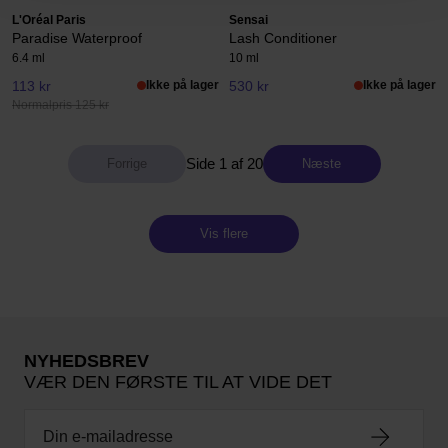
L'Oréal Paris
Sensai
Paradise Waterproof
Lash Conditioner
6.4 ml
10 ml
113 kr
Ikke på lager
530 kr
Ikke på lager
Normalpris 125 kr
Side 1 af 20
Næste
Vis flere
NYHEDSBREV
VÆR DEN FØRSTE TIL AT VIDE DET