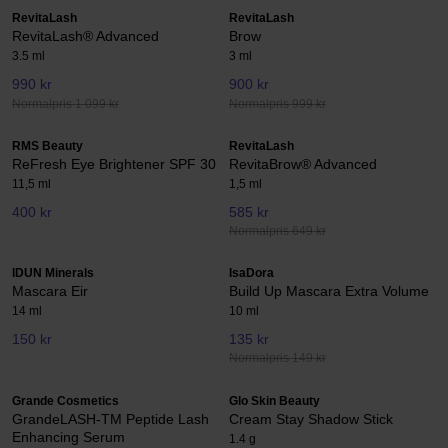
RevitaLash
RevitaLash
RevitaLash® Advanced
Brow
3.5 ml
3 ml
990 kr
900 kr
Normalpris 1 099 kr
Normalpris 999 kr
RMS Beauty
RevitaLash
ReFresh Eye Brightener SPF 30
RevitaBrow® Advanced
11,5 ml
1,5 ml
400 kr
585 kr
Normalpris 649 kr
IDUN Minerals
IsaDora
Mascara Eir
Build Up Mascara Extra Volume
14 ml
10 ml
150 kr
135 kr
Normalpris 149 kr
Grande Cosmetics
Glo Skin Beauty
GrandeLASH-TM Peptide Lash
Cream Stay Shadow Stick
Enhancing Serum
1.4 g