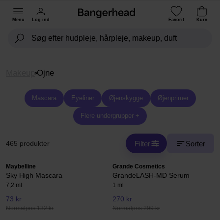
Menu
Log ind
Favorit
Kurv
Makeup
Ojne
Mascara
Eyeliner
Øjenskygge
Øjenprimer
Flere undergrupper +
Filter
Sorter
465 produkter
Maybelline
Grande Cosmetics
Sky High Mascara
GrandeLASH-MD Serum
7,2 ml
1 ml
73 kr
270 kr
Normalpris 132 kr
Normalpris 299 kr