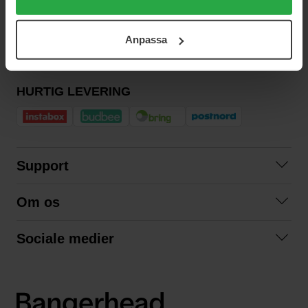
användningen av cookies. Du kan när som helst återkalla
SIKKER BETALING
ditt samtycke. För mer information se vår Cookie Policy
Anpassa
samt vår Integritetspolicy.
HURTIG LEVERING
Support
Kontakt os
Om os
Spørgsmål og svar
Om os
Betingelser
Sociale medier
Samarbejd med os
Returnering
Facebook
Bæredygtighed
Privatlivspolitik
Instagram
LinkedIn