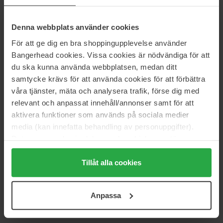
GANT
GANT
Denna webbplats använder cookies
Mignight Hair & Body
Gant
Shower Gel
200 ml
75 g
För att ge dig en bra shoppingupplevelse använder
215 kr
204 kr
Ikke på lager
Bangerhead cookies. Vissa cookies är nödvändiga för att
Normalpris 226 kr
du ska kunna använda webbplatsen, medan ditt
samtycke krävs för att använda cookies för att förbättra
GANT
GANT
våra tjänster, mäta och analysera trafik, förse dig med
Gant
Gant
relevant och anpassat innehåll/annonser samt för att
50 ml
200 ml
aktivera funktioner som används på sociala medier
477 kr
204 kr
media (kan innefatta behandling av personuppgifter).
Normalpris 530 kr
Normalpris 226 kr
Data som samlas in delas med cookieleverantören.
GANT
GANT
Genom att trycka på "Tillåt alla cookies" accepterar du
Ivy
Ivy Hair & Body
alla cookies, medan du under "Detaljer" kan anpassa
Tillåt alla cookies
100 ml
Shower Gel
200 ml
användningen av cookies. Du kan när som helst återkalla
633 kr
204 kr
ditt samtycke. För mer information se vår Cookie Policy
Normalpris 703 kr
Normalpris 226 kr
Anpassa
samt vår Integritetspolicy.