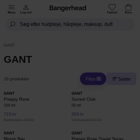
Menu
Log ind
Favorit
Kurv
GANT
GANT
Filter
Sorter
16 produkter
GANT
GANT
Preppy Rose
Sunset Club
100 ml
50 ml
719 kr
569 kr
Normalpris 798 kr
Normalpris 632 kr
GANT
GANT
Bloom Bay
Preppy Rose Travel Spray