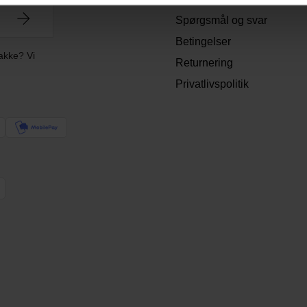
Spørgsmål og svar
Betingelser
akke? Vi
Returnering
Privatlivspolitik