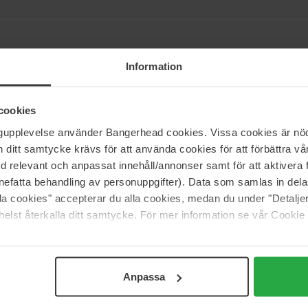
Information
nner's magiske sæbe er lig med gammeldags kvalitet og enkelhed og
 i 1908 i en jødisk familie, der havde produceret sæbe siden 1858. I 19
rodukter af høj kvalitet, alsidighed og miljøbevidsthed.
cookies
loyale købere og i slutningen af 1960'erne begyndte hans sæbesalg at eksp
ngupplevelse använder Bangerhead cookies. Vissa cookies är nöd
niske opdelinger. I dag dr Bronners den bedst sælgende naturlige sæbe
itt samtycke krävs för att använda cookies för att förbättra vår
med relevant och anpassat innehåll/annonser samt för att aktiver
nefatta behandling av personuppgifter). Data som samlas in del
alla cookies" accepterar du alla cookies, medan du under "Detal
elst återkalla ditt samtycke. För mer information se vår Cookie
Support
Anpassa
Kontakt os