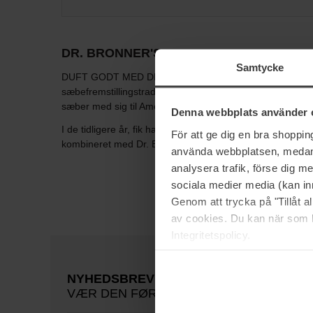
DR. BRONNER'S
Samtycke
DUFT GODT MED DR. BRONNER - DET ER REN MAGI! Dr. Bro
sæbefremstillingstradition. Dr. Emanuel Bronner blev født
sæber med sig til Amerika. Dr. Bronner er kendt for sine p
Denna webbplats använder 
I de tidligere år, fik han sig hurtigt en lille gruppe af 
För att ge dig en bra shoppi
kombineret med Dr. Bronners respekt for religiøse og et
använda webbplatsen, medan d
analysera trafik, förse dig 
sociala medier media (kan in
Genom att trycka på "Tillåt 
av cookies. Du kan när som h
Integritetspolicy.
NYHEDSBREV
VÆR DEN FØRSTE TIL AT VIDE DET