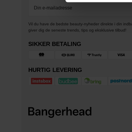
Vil du have de bedste beauty-nyheder direkte i din indb
giver dig de seneste trends, tips og eksklusive tilbud!
SIKKER BETALING
HURTIG LEVERING