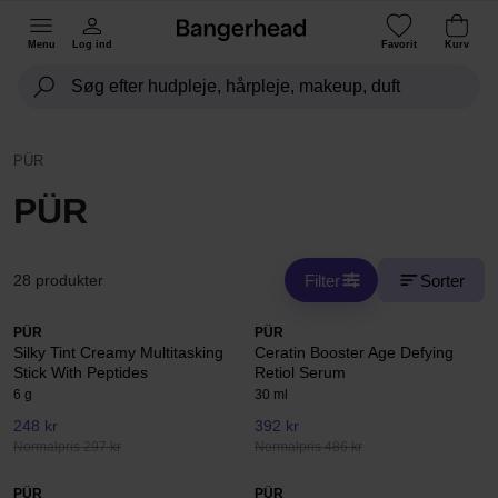
Menu
Log ind
Favorit
Kurv
PÜR
PÜR
Filter
Sorter
28 produkter
PÜR
PÜR
Silky Tint Creamy Multitasking
Ceratin Booster Age Defying
Stick With Peptides
Retiol Serum
6 g
30 ml
248 kr
392 kr
Normalpris 297 kr
Normalpris 486 kr
PÜR
PÜR