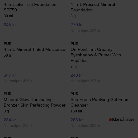
4-in-1 Skin Tint Foundation
4-in-1 Pressed Mineral
SPF50
Foundation
30 ml
8 g
645 kr
270 kr
Normalpris 325 kr
PÜR
PÜR
4-in-1 Mineral Tinted Moisturizer
On Point Tint Creamy
Eyeshadow & Primer With
50 g
Peptides
3 ml
347 kr
248 kr
Normalpris 416 kr
Normalpris 297 kr
PÜR
PÜR
Mineral Glow Illuminating
Sea Fresh Purifying Gel Foam
Bronzer Skin Perfecting Powder
Cleanser
8 g
150 ml
284 kr
288 kr
Ikke på lager
Normalpris 315 kr
Normalpris 356 kr