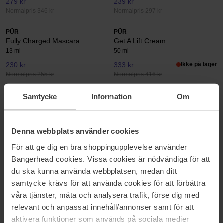
279 kr
239 kr
Normalpris 346 kr
Normalpris 297 kr
PÜR
PÜR
Fully Charged Mascara
Get A Lift Cream
13 ml
50 ml
230 kr
333 kr
Ikke på lager
Normalpris 255 kr
Normalpris 416 kr
PÜR
PÜR
Samtycke
Information
Om
Glossy Lip Tint Plumping Tinted
Go With The Glow Niacinamide
Lip Oil
Drops
9.5 ml
30 ml
Denna webbplats använder cookies
217 kr
230 kr
För att ge dig en bra shoppingupplevelse använder
Normalpris 286 kr
Bangerhead cookies. Vissa cookies är nödvändiga för att
PÜR
PÜR
du ska kunna använda webbplatsen, medan ditt
Lit Mist
Love Your Selfie Liquid
samtycke krävs för att använda cookies för att förbättra
Foundation
100 ml
våra tjänster, mäta och analysera trafik, förse dig med
30 ml
relevant och anpassat innehåll/annonser samt för att
234 kr
378 kr
Ikke på lager
aktivera funktioner som används på sociala medier
Normalpris 290 kr
Normalpris 419 kr