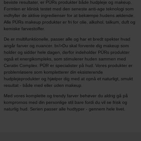
beviste resultater, er PÜRs produkter både hudpleje og makeup.
Formlen er klinisk testet med den seneste anti-age teknologi som
indhyller de aktive ingredienser for at bekæmpe hudens ældende.
Alle PÜRs makeup produkter er fri for olie, alkohol, talkum, duft og
kemiske farvestoffer.
De er multifunktionelle, passer alle og har et bredt spekter hvad
angår farver og nuancer. br/>Du skal forvente dig makeup som
holder og sidder hele dagen, derfor indeholder PÜRs produkter
også et energikompleks, som stimulerer huden sammen med
Ceratin Complex. PÜR er specialister på hud. Vores produkter er
problemløsere som kompletterer din eksisterende
hudplejeprodukter og hjælper dig med at opnå et naturligt, smukt
resultat - både med eller uden makeup.
Med vores komplette og trendy farver behøver du aldrig gå på
kompromos med din personlige stil bare fordi du vil se frisk og
naturlig hud. Serien passer alle hudtyper - gennem hele livet.