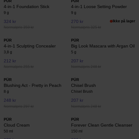
PÜR
PÜR
4-in-1 Foundation Stick
4-in-1 Loose Setting Powder
9 g
9 g
324 kr
270 kr
Ikke på lager
Normalpris 359 kr
Normalpris 325 kr
PÜR
PÜR
4-in-1 Sculpting Concealer
Big Look Mascara with Argan Oil
3,8 g
5 g
212 kr
207 kr
Normalpris 255 kr
Normalpris 248 kr
PÜR
PÜR
Blushing Act - Pretty in Peach
Chisel Brush
8 g
Chisel Brush
248 kr
207 kr
Normalpris 297 kr
Normalpris 248 kr
PÜR
PÜR
Cloud Cream
Forever Clean Gentle Cleanser
50 ml
150 ml