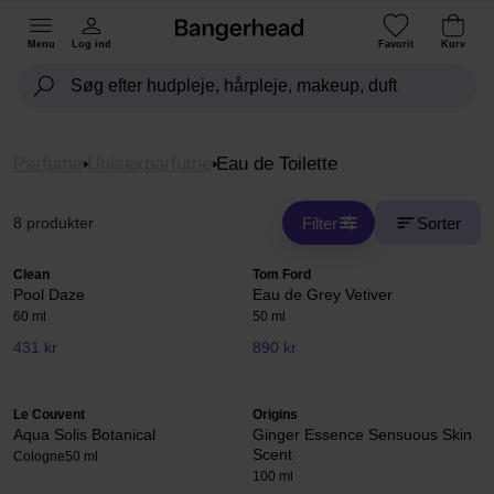
Menu
Log ind
Favorit
Kurv
Parfume
Unisexparfume
Eau de Toilette
Filter
Sorter
8 produkter
Clean
Tom Ford
Pool Daze
Eau de Grey Vetiver
60 ml
50 ml
431 kr
890 kr
Le Couvent
Origins
Aqua Solis Botanical
Ginger Essence Sensuous Skin
Scent
Cologne
50 ml
100 ml