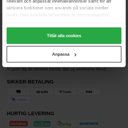
relevant och anpassat innehåll/annonser samt för att
aktivera funktioner som används på sociala medier
media (kan innefatta behandling av personuppgifter).
Data som samlas in delas med cookieleverantören.
NYHEDSBREV
Genom att trycka på "Tillåt alla cookies" accepterar du
VÆR DEN FØRSTE TIL AT VIDE DET
alla cookies, medan du under "Detaljer" kan anpassa
Tillåt alla cookies
användningen av cookies. Du kan när som helst återkalla
ditt samtycke. För mer information se vår Cookie Policy
Anpassa
samt vår Integritetspolicy.
Vil du have de bedste beauty-nyheder direkte i din indbakke?
Vi giver dig de seneste trends, tips og eksklusive tilbud!
SIKKER BETALING
HURTIG LEVERING