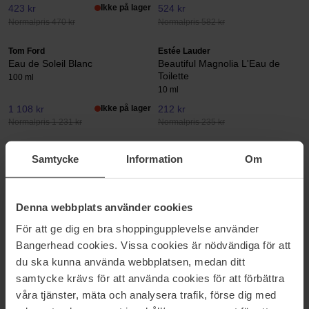
423 kr
Ikke på lager
524 kr
Normalpris 470 kr
Normalpris 582 kr
Tom Ford
Estée Lauder
Eau de Soleil Blanc
Beautiful Magnolia L'Eau de
Toilette
100 ml
10 ml
1 108 kr
Ikke på lager
212 kr
Normalpris 1 231 kr
Normalpris 235 kr
Le Couvent
Le Couvent
Samtycke
Information
Om
Aqua Majestae Botanical
Aqua Paradisi Botanical
Cologne
50 ml
Cologne
50 ml
423 kr
423 kr
Ikke på lager
Denna webbplats använder cookies
Normalpris 470 kr
Normalpris 470 kr
För att ge dig en bra shoppingupplevelse använder
Bangerhead cookies. Vissa cookies är nödvändiga för att
EAU DE TOILETTE
du ska kunna använda webbplatsen, medan ditt
Hos Bangerhead finder du et stort udvalg Eau de Toilette Unisex, til
samtycke krävs för att använda cookies för att förbättra
lavpris med hurtig levering.
våra tjänster, mäta och analysera trafik, förse dig med