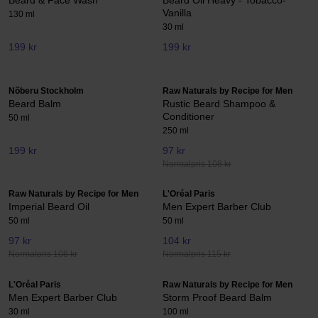
Beard & Face Wash
Beard Oil Heavy - Tobacco-
Vanilla
130 ml
30 ml
199 kr
199 kr
Nõberu Stockholm
Raw Naturals by Recipe for Men
Beard Balm
Rustic Beard Shampoo &
Conditioner
50 ml
250 ml
199 kr
97 kr
Normalpris 108 kr
Raw Naturals by Recipe for Men
L'Oréal Paris
Imperial Beard Oil
Men Expert Barber Club
50 ml
50 ml
97 kr
104 kr
Normalpris 108 kr
Normalpris 115 kr
L'Oréal Paris
Raw Naturals by Recipe for Men
Men Expert Barber Club
Storm Proof Beard Balm
30 ml
100 ml