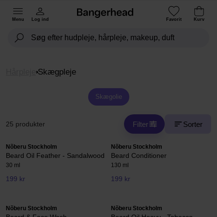
Menu
Log ind
Favorit
Kurv
Hårpleje
Skægpleje
Skægolie
Filter
Sorter
25 produkter
Nõberu Stockholm
Nõberu Stockholm
Beard Oil Feather - Sandalwood
Beard Conditioner
30 ml
130 ml
199 kr
199 kr
Nõberu Stockholm
Nõberu Stockholm