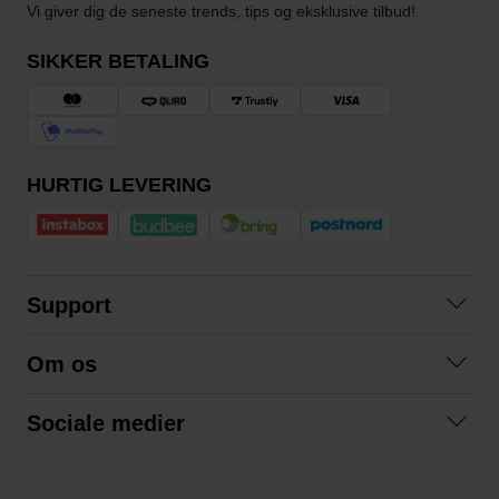
Vi giver dig de seneste trends, tips og eksklusive tilbud!
SIKKER BETALING
HURTIG LEVERING
Support
Kontakt os
Om os
Spørgsmål og svar
Om os
Betingelser
Sociale medier
Samarbejd med os
Returnering
Facebook
Bæredygtighed
Privatlivspolitik
Instagram