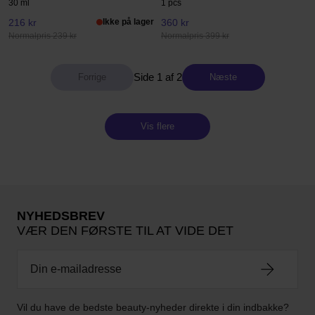
30 ml
1 pcs
216 kr
Ikke på lager
360 kr
Normalpris 239 kr
Normalpris 399 kr
Side 1 af 2
Næste
Vis flere
NYHEDSBREV
VÆR DEN FØRSTE TIL AT VIDE DET
Vil du have de bedste beauty-nyheder direkte i din indbakke?