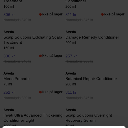
Treatment
Conditioner
100 ml
200 ml
306 kr
Ikke på lager
311 kr
Ikke på lager
Normalpris 340 kr
Normalpris 345 kr
Aveda
Aveda
Scalp Solutions Exfoliating Scalp
Damage Remedy Conditioner
Treatment
200 ml
150 ml
306 kr
Ikke på lager
257 kr
Normalpris 340 kr
Normalpris 308 kr
Aveda
Aveda
Mens Pomade
Botanical Repair Conditioner
75 ml
200 ml
252 kr
Ikke på lager
311 kr
Normalpris 280 kr
Normalpris 345 kr
Aveda
Aveda
Invati Ultra Advanced Thickening
Scalp Solutions Overnight
Conditioner Light
Recovery Serum
1000 ml
50 ml