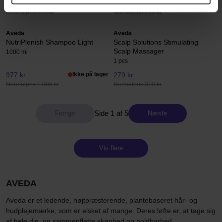
243 kr
252 kr
Ikke på lager
Normalpris 270 kr
Normalpris 280 kr
Aveda
Aveda
NutriPlenish Shampoo Light
Scalp Solutions Stimulating
Scalp Massager
1000 ml
1 pcs
977 kr
Ikke på lager
279 kr
Normalpris 1 085 kr
Normalpris 310 kr
Side 1 af 5
Næste
Vis flere
AVEDA
Aveda er et ledende, højtpræsterende, plantebaseret hår- og
hudplejemærke, som er elsket af mange. Deres løfte er, at tage sig
af hele dig, og sammenflette skønhed og holdbarhed.