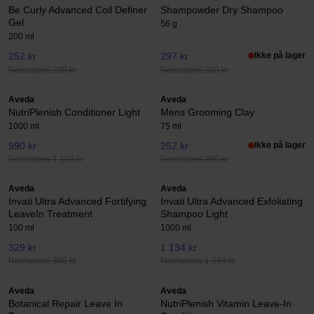
Be Curly Advanced Coil Definer
Shampowder Dry Shampoo
Gel
56 g
200 ml
252 kr
297 kr
Ikke på lager
Normalpris 280 kr
Normalpris 330 kr
Aveda
Aveda
NutriPlenish Conditioner Light
Mens Grooming Clay
1000 ml
75 ml
990 kr
252 kr
Ikke på lager
Normalpris 1 100 kr
Normalpris 280 kr
Aveda
Aveda
Invati Ultra Advanced Fortifying
Invati Ultra Advanced Exfoliating
LeaveIn Treatment
Shampoo Light
100 ml
1000 ml
329 kr
1 134 kr
Normalpris 365 kr
Normalpris 1 260 kr
Aveda
Aveda
Botanical Repair Leave In
NutriPlenish Vitamin Leave-In