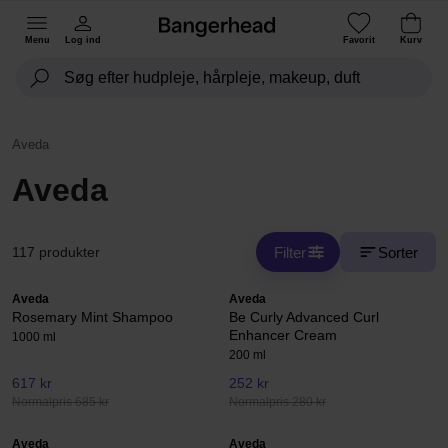
Menu
Log ind
Favorit
Kurv
Aveda
Aveda
Filter
Sorter
117 produkter
Aveda
Aveda
Rosemary Mint Shampoo
Be Curly Advanced Curl
Enhancer Cream
1000 ml
200 ml
617 kr
252 kr
Normalpris 685 kr
Normalpris 280 kr
Aveda
Aveda