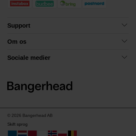
Support
Kontakt os
Om os
Spørgsmål og svar
Om os
Betingelser
Sociale medier
Samarbejd med os
Returnering
Facebook
Bæredygtighed
Privatlivspolitik
Instagram
LinkedIn
© 2026 Bangerhead AB
Skift sprog