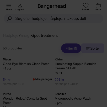
Menu
Log ind
Favorit
Kurv
Hudpleje
Ansigt
Spot treatment
Filter
Sorter
50 produkter
Mizon
Klairs
Good Bye Blemish Clear Patch
Illuminating Supple Blemish
Cream SPF40
44 pcs
40 ml
54 kr
Ikke på lager
201 kr
Normalpris 59 kr
Normalpris 240 kr
Purito
Lenoites
Wonder Releaf Centella Spot
Microneedle Acne Patch
Patch
9 pcs