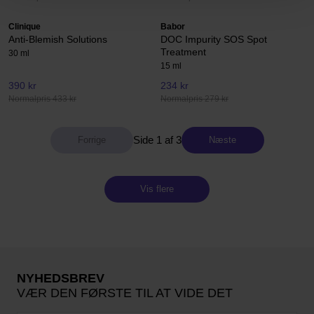
Clinique
Babor
Anti-Blemish Solutions
DOC Impurity SOS Spot
Treatment
30 ml
15 ml
390 kr
234 kr
Normalpris 433 kr
Normalpris 279 kr
Side 1 af 3
Næste
Vis flere
NYHEDSBREV
VÆR DEN FØRSTE TIL AT VIDE DET