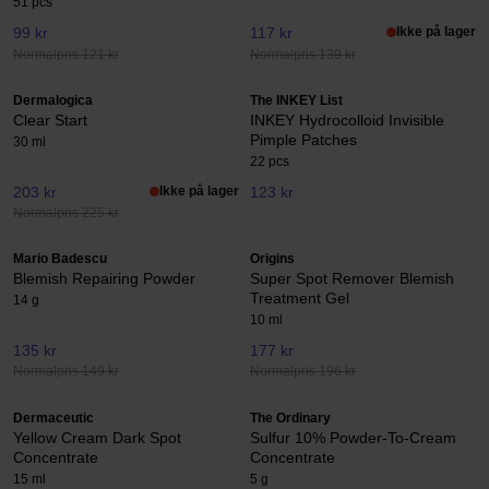
51 pcs
99 kr
117 kr
Ikke på lager
Normalpris 121 kr
Normalpris 139 kr
Dermalogica
The INKEY List
Clear Start
INKEY Hydrocolloid Invisible
Pimple Patches
30 ml
22 pcs
203 kr
Ikke på lager
123 kr
Normalpris 225 kr
Mario Badescu
Origins
Blemish Repairing Powder
Super Spot Remover Blemish
Treatment Gel
14 g
10 ml
135 kr
177 kr
Normalpris 149 kr
Normalpris 196 kr
Dermaceutic
The Ordinary
Yellow Cream Dark Spot
Sulfur 10% Powder-To-Cream
Concentrate
Concentrate
15 ml
5 g