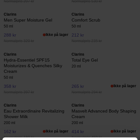
Normalpris 207 kr
Normalpris 530 kr
Clarins
Clarins
Men Super Moisture Gel
Comfort Scrub
50 ml
50 ml
288 kr
Ikke på lager
212 kr
Normalpris 320 kr
Normalpris 235 kr
Clarins
Clarins
Hydra-Essentiel SPF15
Total Eye Gel
Moisturizes & Quenches Silky
20 ml
Cream
50 ml
358 kr
265 kr
Ikke på lager
Normalpris 397 kr
Normalpris 294 kr
Clarins
Clarins
Eau Extraordinaire Revitalizing
Masvelt Advanced Body Shaping
Shower Milk
Cream
200 ml
200 ml
162 kr
Ikke på lager
414 kr
Ikke på lager
Normalpris 180 kr
Normalpris 459 kr