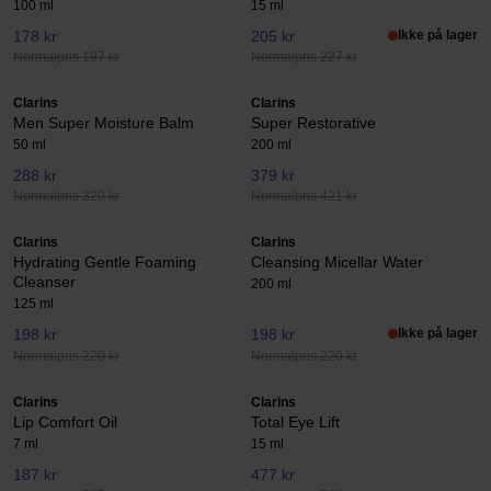
100 ml
15 ml
178 kr
205 kr
Ikke på lager
Normalpris 197 kr
Normalpris 227 kr
Clarins
Clarins
Men Super Moisture Balm
Super Restorative
50 ml
200 ml
288 kr
379 kr
Normalpris 320 kr
Normalpris 421 kr
Clarins
Clarins
Hydrating Gentle Foaming
Cleansing Micellar Water
Cleanser
200 ml
125 ml
198 kr
198 kr
Ikke på lager
Normalpris 220 kr
Normalpris 220 kr
Clarins
Clarins
Lip Comfort Oil
Total Eye Lift
7 ml
15 ml
187 kr
477 kr