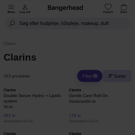
Menu
Log ind
Favorit
Kurv
Clarins
Clarins
Filter
Sorter
163 produkter
Clarins
Clarins
Double Serum Hydric + Lipidic
Gentle Care Roll-On
system
Deodorant
50 ml
50 ml
491 kr
176 kr
Normalpris 952 kr
Normalpris 195 kr
Clarins
Clarins