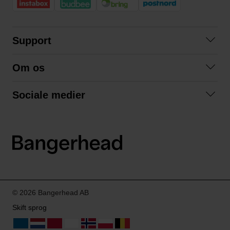
Support
Kontakt os
Om os
Spørgsmål og svar
Om os
Betingelser
Sociale medier
Samarbejd med os
Returnering
Facebook
Bæredygtighed
Privatlivspolitik
Instagram
LinkedIn
© 2026 Bangerhead AB
Skift sprog