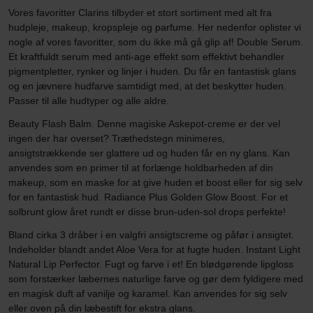
Vores favoritter Clarins tilbyder et stort sortiment med alt fra
hudpleje, makeup, kropspleje og parfume. Her nedenfor oplister vi
nogle af vores favoritter, som du ikke må gå glip af! Double Serum.
Et kraftfuldt serum med anti-age effekt som effektivt behandler
pigmentpletter, rynker og linjer i huden. Du får en fantastisk glans
og en jævnere hudfarve samtidigt med, at det beskytter huden.
Passer til alle hudtyper og alle aldre.
Beauty Flash Balm. Denne magiske Askepot-creme er der vel
ingen der har overset? Træthedstegn minimeres,
ansigtstrækkende ser glattere ud og huden får en ny glans. Kan
anvendes som en primer til at forlænge holdbarheden af din
makeup, som en maske for at give huden et boost eller for sig selv
for en fantastisk hud. Radiance Plus Golden Glow Boost. For et
solbrunt glow året rundt er disse brun-uden-sol drops perfekte!
Bland cirka 3 dråber i en valgfri ansigtscreme og påfør i ansigtet.
Indeholder blandt andet Aloe Vera for at fugte huden. Instant Light
Natural Lip Perfector. Fugt og farve i et! En blødgørende lipgloss
som forstærker læbernes naturlige farve og gør dem fyldigere med
en magisk duft af vanilje og karamel. Kan anvendes for sig selv
eller oven på din læbestift for ekstra glans.