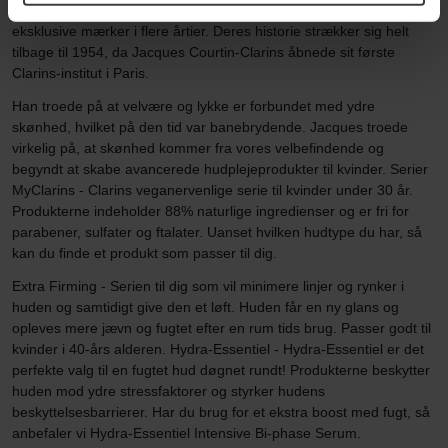
produkter. Om Clarins Clarins har været et af Europas førende,
eksklusive mærker i flere årtier. Deres historie strækker sig helt
tilbage til 1954, da Jacques Courtin-Clarins åbnede sit første
Clarins-institut i Paris.
Han troede på at velvære og lykke er forbundet med ydre
skønhed, hvilket på den tid var banebrydende. Jacques troede
virkelig på, at skønhed kommer fra vores velbefindende og
begyndt at skabe avancerede hudplejeprodukter til kvinder. Serier
MyClarins - Clarins veganervenlige serie til kvinder under 30 år.
Produkterne indeholder 88% naturlige ingredienser og er fri for
parabener, sulfater og ftalater. Uanset hvilken hudtype du har, så
kan du finde et produkt som passer til dig.
Extra Firming - Serien til dig som vil minimere linjer og rynker i
huden og samtidigt give den et løft. Huden får en ny glans og
opleves mere jævn og fugtet efter en rum tids brug. Passer godt til
kvinder i 40-års alderen. Hydra-Essentiel - Hydra-Essentiel er det
perfekte valg til en fugtet hud døgnet rundt! Produkterne beskytter
huden mod ydre stressfaktorer og styrker hudens
beskyttelsesbarrierer. Har du brug for et ekstra boost med fugt, så
anbefaler vi Hydra-Essentiel Intensive Bi-phase Serum.