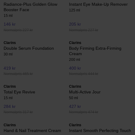
Radiance-Plus Golden Glow
Instant Eye Make-Up Remover
Booster Face
125 ml
15 ml
146 kr
205 kr
Normalpris 227 kr
Normalpris 227 kr
Clarins
Clarins
Double Serum Foundation
Body Firming Extra-Firming
Cream
30 ml
200 ml
419 kr
400 kr
Normalpris 465 kr
Normalpris 444 kr
Clarins
Clarins
Total Eye Revive
Multi-Active Jour
15 ml
50 ml
284 kr
427 kr
Normalpris 317 kr
Normalpris 474 kr
Clarins
Clarins
Hand & Nail Treatment Cream
Instant Smooth Perfecting Touch