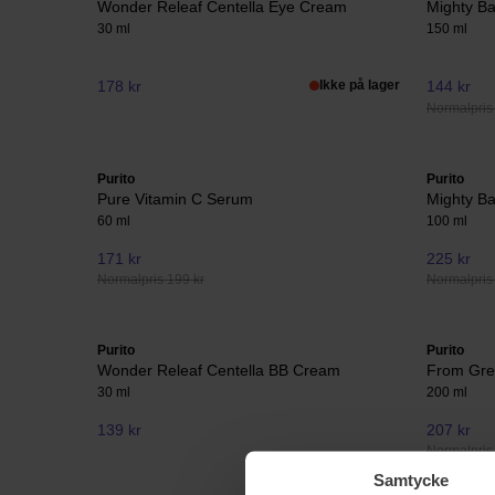
Wonder Releaf Centella Eye Cream
Mighty B
30 ml
150 ml
178 kr
Ikke på lager
144 kr
Normalpris
Purito
Purito
Pure Vitamin C Serum
Mighty B
60 ml
100 ml
171 kr
225 kr
Normalpris 199 kr
Normalpris
Purito
Purito
Wonder Releaf Centella BB Cream
From Gre
30 ml
200 ml
139 kr
207 kr
Normalpris
Samtycke