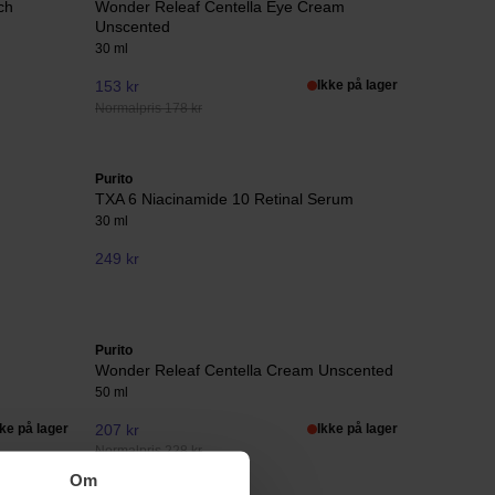
ch
Wonder Releaf Centella Eye Cream
Unscented
30 ml
153 kr
Ikke på lager
Normalpris 178 kr
Purito
TXA 6 Niacinamide 10 Retinal Serum
30 ml
249 kr
Purito
Wonder Releaf Centella Cream Unscented
50 ml
kke på lager
207 kr
Ikke på lager
Normalpris 228 kr
Om