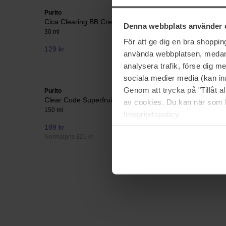
Purito
Purito
Cica Clearing BB Cream
Luminous
Denna webbplats använder 
30 ml
100 ml
För att ge dig en bra shoppi
129 kr
189 kr
använda webbplatsen, medan d
Normalpris
analysera trafik, förse dig 
sociala medier media (kan in
Genom att trycka på "Tillåt 
Purito
Purito
Clear Code Superfruit Cleanser
Clear Cod
av cookies. Du kan när som h
150 ml
30 ml
Integritetspolicy.
189 kr
221 kr
Normalpris 221 kr