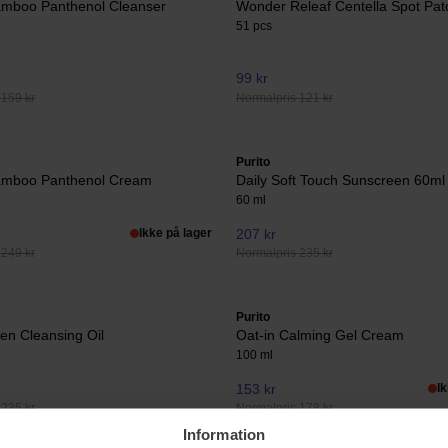
amboo Panthenol Cleanser
Wonder Releaf Centella Spot Pat
51 pcs
99 kr
 159 kr
Normalpris 121 kr
Purito
amboo Panthenol Cream
Daily Soft Touch Sunscreen 60ml
60 ml
Ikke på lager
207 kr
 249 kr
Normalpris 235 kr
Purito
en Cleansing Oil
Oat-in Calming Gel Cream
100 ml
153 kr
I
 235 kr
Normalpris 178 kr
Information