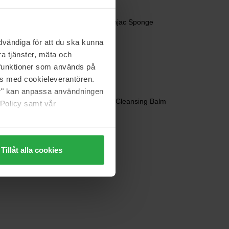
Purito
nser
Bamboo Charcoal Konjac Sponge
7 g
vändiga för att du ska kunna
89 kr
a tjänster, mäta och
a funktioner som används på
as med cookieleverantören.
jer" kan anpassa användningen
Purito
 Essence
From Green Avocado Cleansing Balm
 Policy samt vår
100 ml
221 kr
Tillåt alla cookies