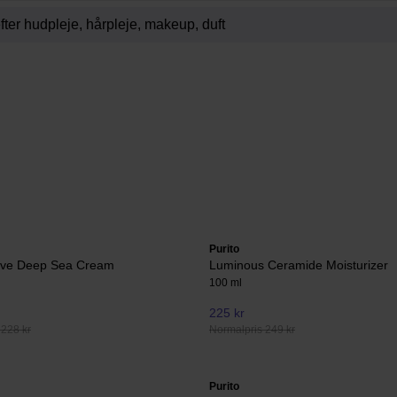
Purito
ve Deep Sea Cream
Luminous Ceramide Moisturizer
100 ml
225 kr
 228 kr
Normalpris 249 kr
Purito