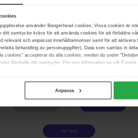
Purito
 Ceramide Sleeping Pack
From Green Deep Foaming Clea
cookies
150 ml
ngupplevelse använder Bangerhead cookies. Vissa cookies är nöd
171 kr
itt samtycke krävs för att använda cookies för att förbättra vår
 214 kr
med relevant och anpassat innehåll/annonser samt för att aktiver
nefatta behandling av personuppgifter). Data som samlas in del
alla cookies" accepterar du alla cookies, medan du under "Detal
Purito
e Superfruit Serum
Fermented Complex 94 Boosting
elst återkalla ditt samtycke. För mer information se vår Cookie
150 ml
242 kr
Anpassa
Side 1 af 2
Næste
Vis flere