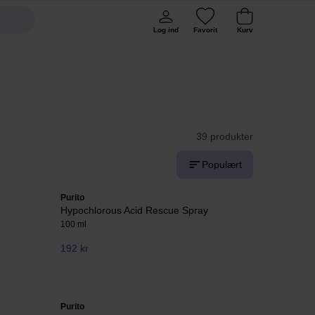
Log ind
Favorit
Kurv
39 produkter
Populært
Purito
Hypochlorous Acid Rescue Spray
100 ml
192 kr
Purito