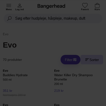
Menu
Log ind
Favorit
Kurv
Evo
Evo
Filter
Sorter
70 produkter
Evo
Evo
Buddies Hydrate
Water Killer Dry Shampoo
Brunette
500 ml
200 ml
351 kr
219 kr
Normalpris 389 kr
Evo
Evo