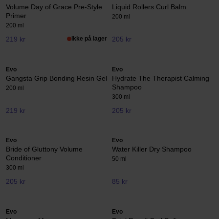
Volume Day of Grace Pre-Style
Liquid Rollers Curl Balm
Primer
200 ml
200 ml
219 kr
Ikke på lager
205 kr
Evo
Evo
Gangsta Grip Bonding Resin Gel
Hydrate The Therapist Calming
Shampoo
200 ml
300 ml
219 kr
205 kr
Evo
Evo
Bride of Gluttony Volume
Water Killer Dry Shampoo
Conditioner
50 ml
300 ml
205 kr
85 kr
Evo
Evo