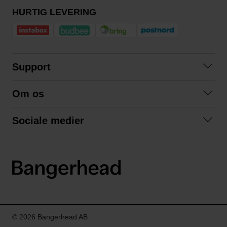
HURTIG LEVERING
Support
Kontakt os
Om os
Spørgsmål og svar
Om os
Betingelser
Sociale medier
Samarbejd med os
Returnering
Facebook
Bæredygtighed
Privatlivspolitik
Instagram
LinkedIn
© 2026 Bangerhead AB