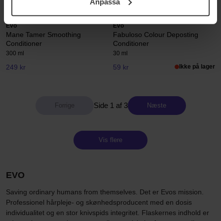
Anpassa
samt vår Integritetspolicy.
Evo
Evo
Mane Tamer Smoothing
Fabuloso Colour Deposting
Conditioner
Conditioner
300 ml
30 ml
249 kr
59 kr
Ikke på lager
Side 1 af 3
Næste
Vis flere
EVO
Saving ordinary humans from themselves. Det er Evos mission.
Professionel hårpleje- og skønhedsproducent med en dosis
individualitet og en stor knivspids integritet. Flaskernes indhold er