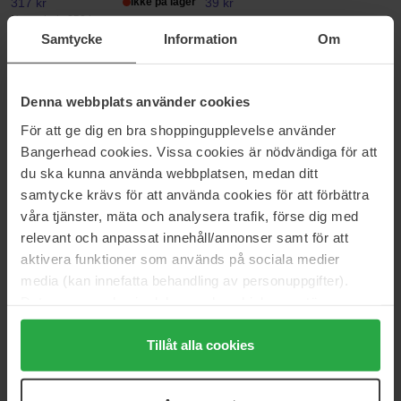
317 kr
Ikke på lager
39 kr
Normalpris 352 kr
Samtycke
Information
Om
Evo
Evo
Ritual Salvation Repairing
Crop Strutters Construction
Conditioner
Cream
Denna webbplats använder cookies
300 ml
15 g
För att ge dig en bra shoppingupplevelse använder
205 kr
49 kr
Bangerhead cookies. Vissa cookies är nödvändiga för att
du ska kunna använda webbplatsen, medan ditt
Evo
Evo
samtycke krävs för att använda cookies för att förbättra
Volume Gluttony Volume
Baby Got Bounce Curl
våra tjänster, mäta och analysera trafik, förse dig med
Shampoo
Treatment
relevant och anpassat innehåll/annonser samt för att
300 ml
50 ml
aktivera funktioner som används på sociala medier
205 kr
Ikke på lager
69 kr
media (kan innefatta behandling av personuppgifter).
Data som samlas in delas med cookieleverantören.
Evo
Evo
Genom att trycka på "Tillåt alla cookies" accepterar du
Style Mister Fantastic Blowout
Fabuloso Colour Boosting
alla cookies, medan du under "Detaljer" kan anpassa
Tillåt alla cookies
Spray
Treatment
användningen av cookies. Du kan när som helst återkalla
200 ml
220 ml
ditt samtycke. För mer information se vår Cookie Policy
219 kr
179 kr
Ikke på lager