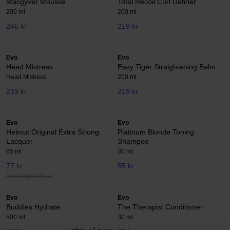
Macgyver Mousse
Total Recoil Curl Definer
200 ml
200 ml
246 kr
219 kr
Evo
Evo
Head Mistress
Easy Tiger Straightening Balm
Head Mistress
200 ml
219 kr
219 kr
Evo
Evo
Helmut Original Extra Strong
Platinum Blonde Toning
Lacquer
Shampoo
65 ml
30 ml
77 kr
55 kr
Normalpris 85 kr
Evo
Evo
Buddies Hydrate
The Therapist Conditioner
500 ml
30 ml