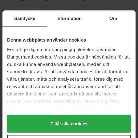
Gå til B
Samtycke
Information
Om
Denna webbplats använder cookies
För att ge dig en bra shoppingupplevelse använder
Bangerhead cookies. Vissa cookies är nödvändiga för att
NYHEDSBREV
du ska kunna använda webbplatsen, medan ditt
VÆR DEN FØRSTE TIL AT VIDE DET
samtycke krävs för att använda cookies för att förbättra
våra tjänster, mäta och analysera trafik, förse dig med
relevant och anpassat innehåll/annonser samt för att
aktivera funktioner som används på sociala medier
Vil du have de bedste beauty-nyheder direkte i din indbakke?
media (kan innefatta behandling av personuppgifter).
Vi giver dig de seneste trends, tips og eksklusive tilbud!
Data som samlas in delas med cookieleverantören.
Genom att trycka på "Tillåt alla cookies" accepterar du
SIKKER BETALING
alla cookies, medan du under "Detaljer" kan anpassa
Tillåt alla cookies
användningen av cookies. Du kan när som helst återkalla