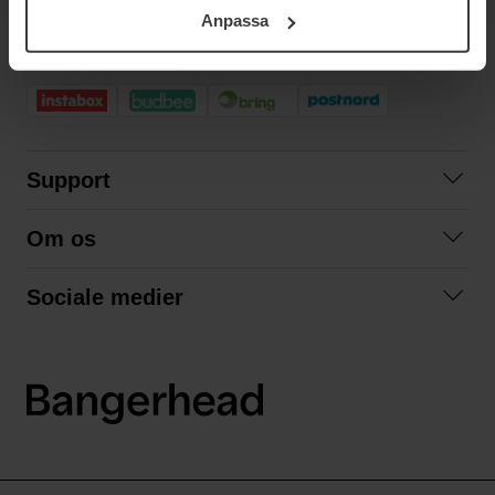
ditt samtycke. För mer information se vår Cookie Policy
Anpassa
samt vår Integritetspolicy.
HURTIG LEVERING
Support
Kontakt os
Om os
Spørgsmål og svar
Om os
Betingelser
Sociale medier
Samarbejd med os
Returnering
Facebook
Bæredygtighed
Privatlivspolitik
Instagram
LinkedIn