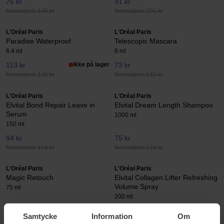
75 kr
91 kr
Normalpris 145 kr
Normalpris 101 kr
L'Oréal Paris
L'Oréal Paris
Paradise Waterproof
Telescopic Mascara
6.4 ml
8 ml
113 kr
Ikke på lager
73 kr
Normalpris 125 kr
Normalpris 132 kr
L'Oréal Paris
L'Oréal Paris
Elvital Bond Repair Leave in
Elvital Dream Length Shampoo
Serum
1000 ml
150 ml
94 kr
75 kr
Normalpris 104 kr
Normalpris 129 kr
L'Oréal Paris
L'Oréal Paris
Magic Retouch
Elvital Collagen Lifter Refreshing
Volume Spray
75 ml
200 ml
75 kr
67 kr
Samtycke
Information
Om
Normalpris 83 kr
Normalpris 74 kr