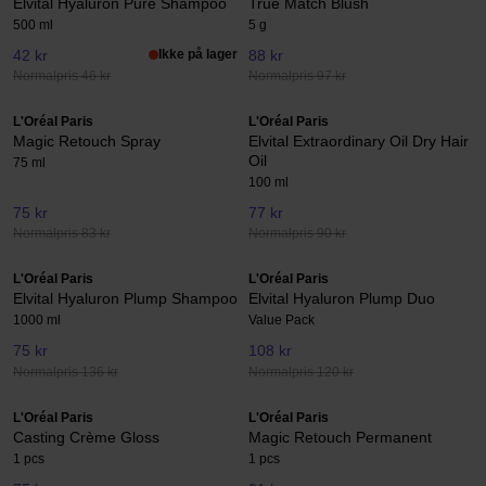
Elvital Hyaluron Pure Shampoo
True Match Blush
500 ml
5 g
42 kr
Ikke på lager
88 kr
Normalpris 46 kr
Normalpris 97 kr
L'Oréal Paris
L'Oréal Paris
Magic Retouch Spray
Elvital Extraordinary Oil Dry Hair
Oil
75 ml
100 ml
75 kr
77 kr
Normalpris 83 kr
Normalpris 90 kr
L'Oréal Paris
L'Oréal Paris
Elvital Hyaluron Plump Shampoo
Elvital Hyaluron Plump Duo
1000 ml
Value Pack
75 kr
108 kr
Normalpris 136 kr
Normalpris 120 kr
L'Oréal Paris
L'Oréal Paris
Casting Crème Gloss
Magic Retouch Permanent
1 pcs
1 pcs