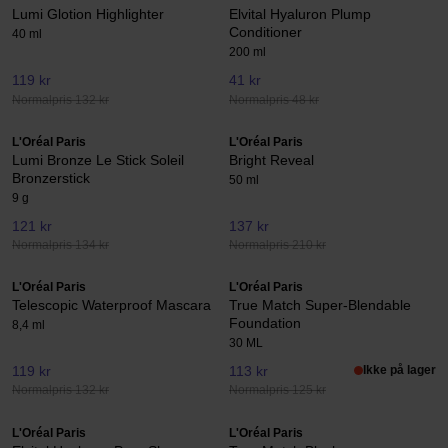
Lumi Glotion Highlighter
Elvital Hyaluron Plump
Conditioner
40 ml
200 ml
119 kr
41 kr
Normalpris 132 kr
Normalpris 48 kr
L'Oréal Paris
L'Oréal Paris
Lumi Bronze Le Stick Soleil
Bright Reveal
Bronzerstick
50 ml
9 g
121 kr
137 kr
Normalpris 134 kr
Normalpris 210 kr
L'Oréal Paris
L'Oréal Paris
Telescopic Waterproof Mascara
True Match Super-Blendable
Foundation
8,4 ml
30 ML
119 kr
113 kr
Ikke på lager
Normalpris 132 kr
Normalpris 125 kr
L'Oréal Paris
L'Oréal Paris