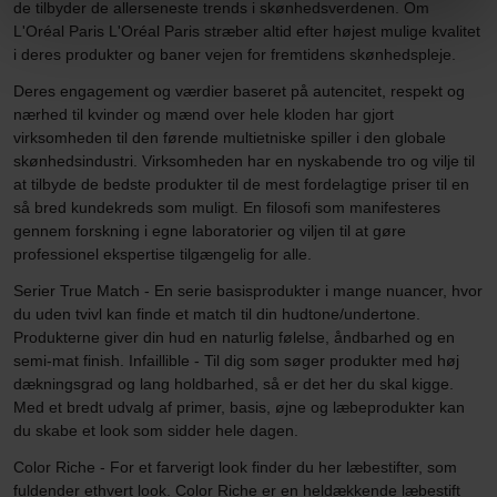
de tilbyder de allerseneste trends i skønhedsverdenen. Om
L'Oréal Paris L'Oréal Paris stræber altid efter højest mulige kvalitet
i deres produkter og baner vejen for fremtidens skønhedspleje.
Deres engagement og værdier baseret på autencitet, respekt og
nærhed til kvinder og mænd over hele kloden har gjort
virksomheden til den førende multietniske spiller i den globale
skønhedsindustri. Virksomheden har en nyskabende tro og vilje til
at tilbyde de bedste produkter til de mest fordelagtige priser til en
så bred kundekreds som muligt. En filosofi som manifesteres
gennem forskning i egne laboratorier og viljen til at gøre
professionel ekspertise tilgængelig for alle.
Serier True Match - En serie basisprodukter i mange nuancer, hvor
du uden tvivl kan finde et match til din hudtone/undertone.
Produkterne giver din hud en naturlig følelse, åndbarhed og en
semi-mat finish. Infaillible - Til dig som søger produkter med høj
dækningsgrad og lang holdbarhed, så er det her du skal kigge.
Med et bredt udvalg af primer, basis, øjne og læbeprodukter kan
du skabe et look som sidder hele dagen.
Color Riche - For et farverigt look finder du her læbestifter, som
fuldender ethvert look. Color Riche er en heldækkende læbestift