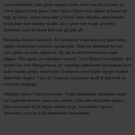
med satinfinish, som giver meget farve, men hvis du vil have et
mere glosset look giver Color Riche Shine dine læber et boost af
fugt og farve. Vores favoritter L'Oréal Paris tilbyder økonomiske
produkter som passer til alle, så vi giver her nogle af vores
favoritter, som du bare ikke må gå glip af!
Paradise Extatic Mascara. En fantastisk mascara som giver dine
vipper dramatisk volumen og længde. Med en silkeblød formel
som glider let over vipperne, får du en let fornemmelse hele
dagen. Fås også i en vandfast version. True Match Foundation. En
favorit her hos Bangerhead, en naturligt dækkende foundation som
lader huden ånde. Indeholder E-vitamin som fugter og gør huden
blød hele dagen. Fås i 21 nuancer og passer godt til dig med en
mere tør hudtype.
Infaillible More Than Concealer. Fuldt dækkende concealer med
en fugtende formel, men som sidder, hvor den skal hele dagen.
Kan anvendes til at skjule mørke ringe, urenheder og kan
anvendes som en fuldt dækkende foundation.