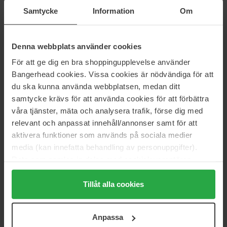
7,5 ml
Value Pack
Samtycke
Information
Om
279 kr
Ikke på lager
1 060 kr
Normalpris 1 178 kr
Denna webbplats använder cookies
Juliette has a gun
Juliette has a gun
Juliette
Lady Vengeance
För att ge dig en bra shoppingupplevelse använder
100 ml
Value Pack
Bangerhead cookies. Vissa cookies är nödvändiga för att
1 149 kr
1 060 kr
du ska kunna använda webbplatsen, medan ditt
Normalpris 1 178 kr
samtycke krävs för att använda cookies för att förbättra
våra tjänster, mäta och analysera trafik, förse dig med
Juliette has a gun
Juliette has a gun
relevant och anpassat innehåll/annonser samt för att
Not Superdose
Juliette
aktivera funktioner som används på sociala medier
7,5 ml
Value Pack
media (kan innefatta behandling av personuppgifter).
279 kr
1 060 kr
Data som samlas in delas med cookieleverantören.
Normalpris 1 178 kr
Genom att trycka på "Tillåt alla cookies" accepterar du
Juliette has a gun
Juliette has a gun
alla cookies, medan du under "Detaljer" kan anpassa
Tillåt alla cookies
Lady Vengeance
Lust For Sun
användningen av cookies. Du kan när som helst återkalla
7,5 ml
7,5 ml
ditt samtycke. För mer information se vår Cookie Policy
279 kr
279 kr
Ikke på lager
Anpassa
samt vår Integritetspolicy.