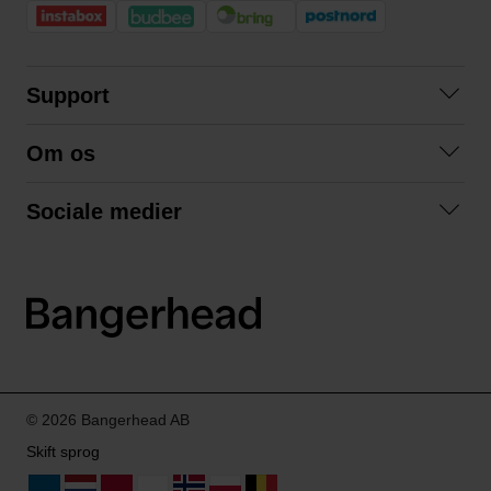
Support
Kontakt os
Om os
Spørgsmål og svar
Om os
Betingelser
Sociale medier
Samarbejd med os
Returnering
Facebook
Bæredygtighed
Privatlivspolitik
Instagram
LinkedIn
© 2026 Bangerhead AB
Skift sprog