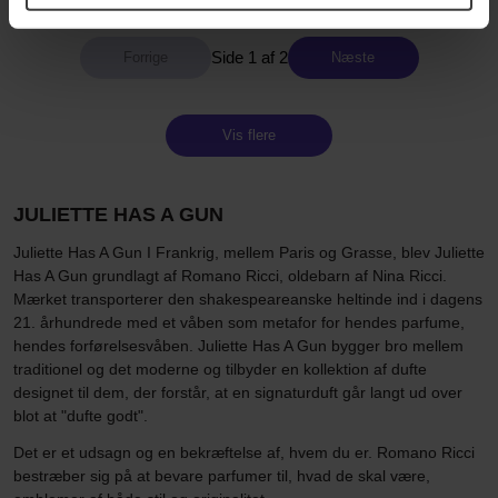
Side 1 af 2
Næste
Vis flere
JULIETTE HAS A GUN
Juliette Has A Gun I Frankrig, mellem Paris og Grasse, blev Juliette
Has A Gun grundlagt af Romano Ricci, oldebarn af Nina Ricci.
Mærket transporterer den shakespeareanske heltinde ind i dagens
21. århundrede med et våben som metafor for hendes parfume,
hendes forførelsesvåben. Juliette Has A Gun bygger bro mellem
traditionel og det moderne og tilbyder en kollektion af dufte
designet til dem, der forstår, at en signaturduft går langt ud over
blot at "dufte godt".
Det er et udsagn og en bekræftelse af, hvem du er. Romano Ricci
bestræber sig på at bevare parfumer til, hvad de skal være,