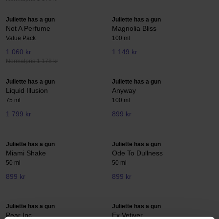
Juliette has a gun
Juliette has a gun
Not A Perfume
Magnolia Bliss
Value Pack
100 ml
1 060 kr
1 149 kr
Normalpris 1 178 kr
Juliette has a gun
Juliette has a gun
Liquid Illusion
Anyway
75 ml
100 ml
1 799 kr
899 kr
Juliette has a gun
Juliette has a gun
Miami Shake
Ode To Dullness
50 ml
50 ml
899 kr
899 kr
Juliette has a gun
Juliette has a gun
Pear Inc.
Ex Vetiver