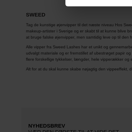
SWEED
Tag de kunstige øjenvipper til det næste niveau Hos Sweed
makeup-artister i Sverige og er skabt til at kunne blive bru
at bruge falske øjenvipper, men samtidig leve op til den h
Alle vipper fra Sweed Lashes har et unikt og gennemarbe
udvalgt materiale og er fremstillet af ubestrøget papir o
flere forskellige tykkelser, længder, hele vipperækker og 
Alt for at du skal kunne skabe nøjagtig den vippeeffekt, 
NYHEDSBREV