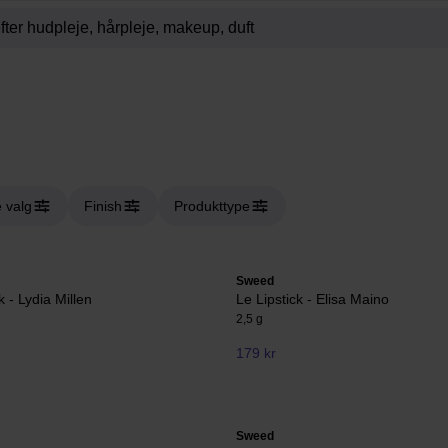
 valg
Finish
Produkttype
Sweed
k - Lydia Millen
Le Lipstick - Elisa Maino
2,5 g
179 kr
Sweed