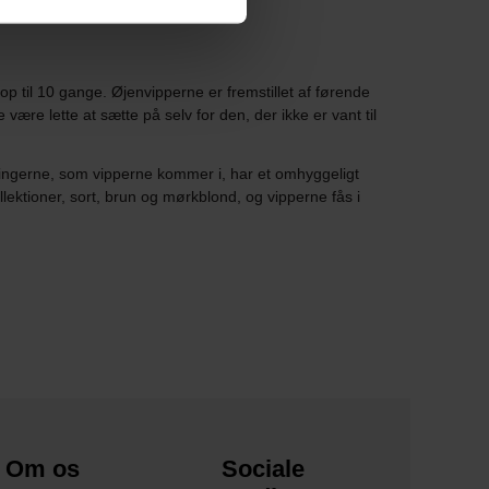
p til 10 gange. Øjenvipperne er fremstillet af førende
 være lette at sætte på selv for den, der ikke er vant til
ningerne, som vipperne kommer i, har et omhyggeligt
llektioner, sort, brun og mørkblond, og vipperne fås i
Om os
Sociale