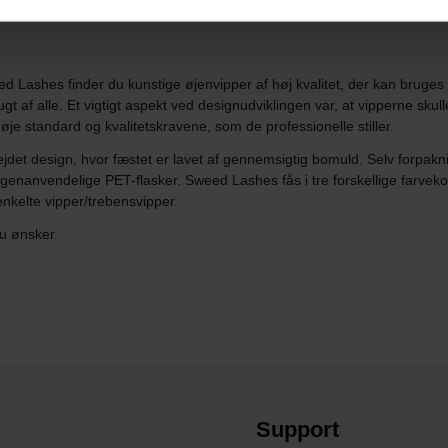
 Lashes finder du kunstige øjenvipper af høj kvalitet, der kan bruges o
gt af alle. Et vigtigt aspekt ved designudviklingen var, at vipperne skulle
øje standard og kvalitetskravene, som de professionelle stiller.
jdet design, hvor fæstet er lavet af gennemsigtig bomuld. Selv forpak
g genanvendelige PET-flasker. Sweed Lashes fås i tre forskellige farveko
enkelte vipper/trebensvipper.
du ønsker.
Support