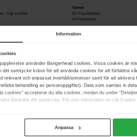
Sweed
no - Lip combo
04 Foundation
04 Foundation
262 kr
Information
cookies
Sweed
te Adhesive for Strip Lashes
Duo Brow & Liner Brush
ngupplevelse använder Bangerhead cookies. Vissa cookies är nöd
1 pcs
itt samtycke krävs för att använda cookies för att förbättra vår
Ikke på lager
149 kr
med relevant och anpassat innehåll/annonser samt för att aktiver
nefatta behandling av personuppgifter). Data som samlas in del
alla cookies" accepterar du alla cookies, medan du under "Detal
elst återkalla ditt samtycke. För mer information se vår Cookie
Side 1 af 2
Næste
Anpassa
Vis flere