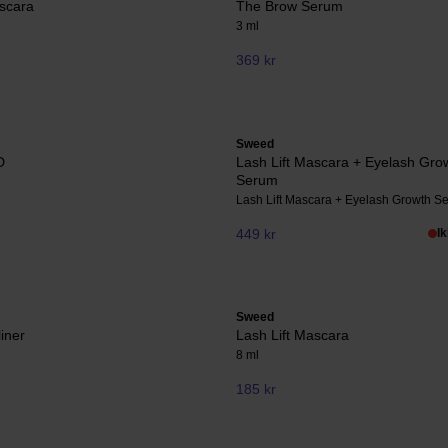
scara
The Brow Serum
3 ml
369 kr
Sweed
D
Lash Lift Mascara + Eyelash Gro
Serum
Lash Lift Mascara + Eyelash Growth S
449 kr
I
Sweed
liner
Lash Lift Mascara
8 ml
185 kr