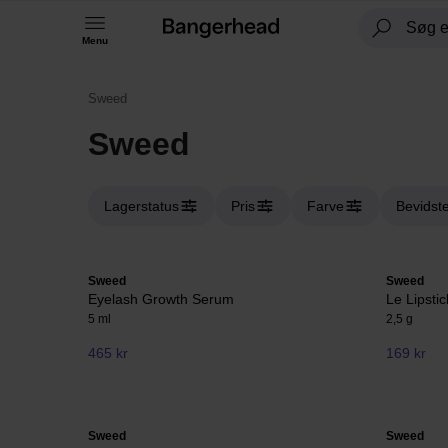
Menu
Sweed
Sweed
Lagerstatus
Pris
Farve
Bevidste
Sweed
Sweed
Eyelash Growth Serum
Le Lipstic
5 ml
2,5 g
465 kr
169 kr
Sweed
Sweed