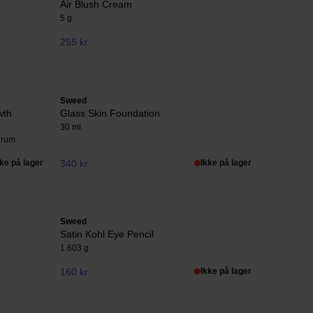
Air Blush Cream
5 g
255 kr
Sweed
wth
Glass Skin Foundation
30 ml
erum
kke på lager
340 kr
Ikke på lager
Sweed
Satin Kohl Eye Pencil
1.603 g
160 kr
Ikke på lager