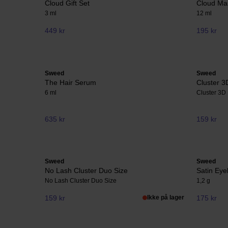
Cloud Gift Set
Cloud Ma
3 ml
12 ml
449 kr
195 kr
Sweed
Sweed
The Hair Serum
Cluster 3
6 ml
Cluster 3D
635 kr
159 kr
Sweed
Sweed
No Lash Cluster Duo Size
Satin Eye
No Lash Cluster Duo Size
1,2 g
159 kr
Ikke på lager
175 kr