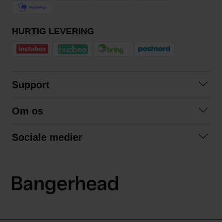
HURTIG LEVERING
Support
Kontakt os
Om os
Spørgsmål og svar
Om os
Betingelser
Sociale medier
Samarbejd med os
Returnering
Facebook
Bæredygtighed
Privatlivspolitik
Instagram
LinkedIn