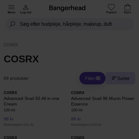
Menu
Log ind
Favorit
Kurv
COSRX
COSRX
Filter
Sorter
68 produkter
COSRX
COSRX
Advanced Snail 92 All in one
Advanced Snail 96 Mucin Power
Cream
Essence
100 ml
100 ml
98 kr
88 kr
Normalpris 251 kr
Normalpris 234 kr
COSRX
COSRX