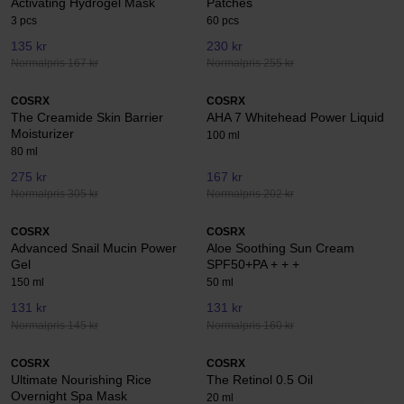
Activating Hydrogel Mask
Patches
3 pcs
60 pcs
135 kr
230 kr
Normalpris 167 kr
Normalpris 255 kr
COSRX
COSRX
The Creamide Skin Barrier
AHA 7 Whitehead Power Liquid
Moisturizer
100 ml
80 ml
275 kr
167 kr
Normalpris 305 kr
Normalpris 202 kr
COSRX
COSRX
Advanced Snail Mucin Power
Aloe Soothing Sun Cream
Gel
SPF50+PA + + +
150 ml
50 ml
131 kr
131 kr
Normalpris 145 kr
Normalpris 160 kr
COSRX
COSRX
Ultimate Nourishing Rice
The Retinol 0.5 Oil
Overnight Spa Mask
20 ml