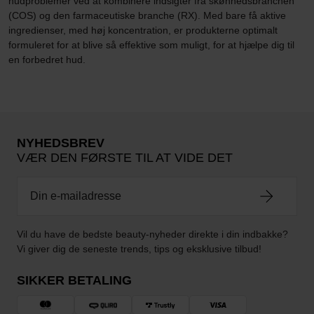
hudproblemer ved at kombinere indsigter fra skønhedsbranchen
(COS) og den farmaceutiske branche (RX). Med bare få aktive
ingredienser, med høj koncentration, er produkterne optimalt
formuleret for at blive så effektive som muligt, for at hjælpe dig til
en forbedret hud.
NYHEDSBREV
VÆR DEN FØRSTE TIL AT VIDE DET
Vil du have de bedste beauty-nyheder direkte i din indbakke?
Vi giver dig de seneste trends, tips og eksklusive tilbud!
SIKKER BETALING