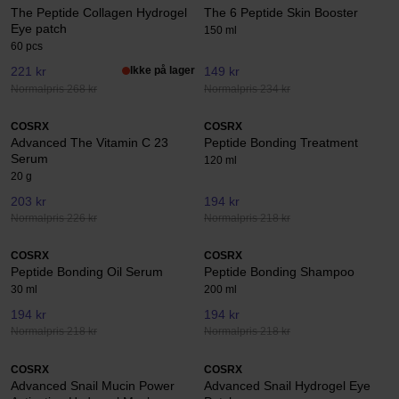
The Peptide Collagen Hydrogel
The 6 Peptide Skin Booster
Eye patch
150 ml
60 pcs
221 kr
Ikke på lager
149 kr
Normalpris 268 kr
Normalpris 234 kr
COSRX
COSRX
Advanced The Vitamin C 23
Peptide Bonding Treatment
Serum
120 ml
20 g
203 kr
194 kr
Normalpris 226 kr
Normalpris 218 kr
COSRX
COSRX
Peptide Bonding Oil Serum
Peptide Bonding Shampoo
30 ml
200 ml
194 kr
194 kr
Normalpris 218 kr
Normalpris 218 kr
COSRX
COSRX
Advanced Snail Mucin Power
Advanced Snail Hydrogel Eye