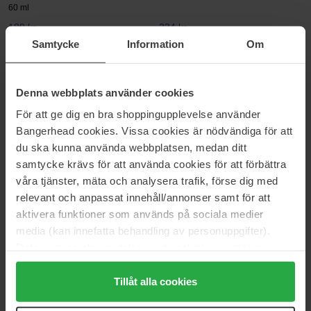
60 ml
189 kr
234 kr
Normalpris 227 kr
Normalpris 259 kr
Samtycke
Information
Om
COSRX
COSRX
5 PDRN Collagen Intense
Master Patch Original Fit
Denna webbplats använder cookies
Vitalizing Serum
24 pcs
100 ml
För att ge dig en bra shoppingupplevelse använder
227 kr
Ikke på lager
59 kr
Bangerhead cookies. Vissa cookies är nödvändiga för att
Normalpris 69 kr
du ska kunna använda webbplatsen, medan ditt
samtycke krävs för att använda cookies för att förbättra
COSRX
COSRX
våra tjänster, mäta och analysera trafik, förse dig med
Clarify & Nourish Eye Essentials
PDRN EXOSOME Skinplaning
Glaze Mask
relevant och anpassat innehåll/annonser samt för att
Value Pack
50 ml
aktivera funktioner som används på sociala medier
357 kr
206 kr
media (kan innefatta behandling av personuppgifter).
Normalpris 396 kr
Normalpris 228 kr
Data som samlas in delas med cookieleverantören.
Genom att trycka på "Tillåt alla cookies" accepterar du
COSRX
COSRX
alla cookies, medan du under "Detaljer" kan anpassa
Tillåt alla cookies
Low pH Good Morning Gel
Ultra-Light Invisible Sunscreen
Cleanser
SPF50
användningen av cookies. Du kan när som helst återkalla
150 ml
50 ml