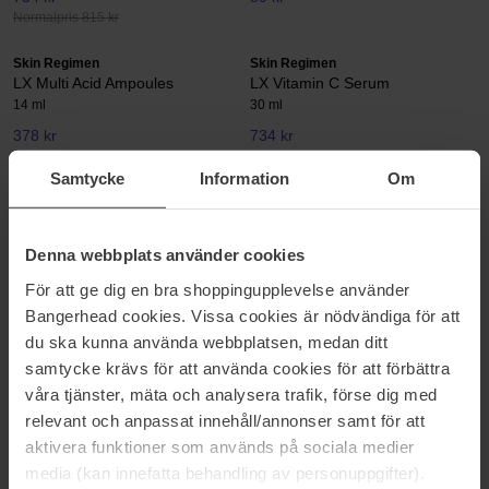
Normalpris 815 kr
Skin Regimen
Skin Regimen
LX Multi Acid Ampoules
LX Vitamin C Serum
14 ml
30 ml
378 kr
734 kr
Normalpris 419 kr
Normalpris 815 kr
Samtycke
Information
Om
Skin Regimen
Skin Regimen
Longevity Collagen+ Serum
Night Renewal Cream
30 ml
50 ml
Denna webbplats använder cookies
779 kr
644 kr
För att ge dig en bra shoppingupplevelse använder
Normalpris 715 kr
Bangerhead cookies. Vissa cookies är nödvändiga för att
du ska kunna använda webbplatsen, medan ditt
Skin Regimen
Skin Regimen
Pink Kaolin Mask
Retinol Serum
samtycke krävs för att använda cookies för att förbättra
75 ml
30 ml
våra tjänster, mäta och analysera trafik, förse dig med
347 kr
734 kr
relevant och anpassat innehåll/annonser samt för att
Normalpris 385 kr
Normalpris 815 kr
aktivera funktioner som används på sociala medier
media (kan innefatta behandling av personuppgifter).