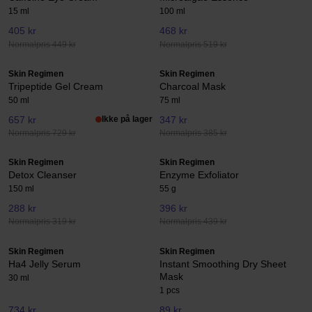
15 ml
100 ml
405 kr
468 kr
Normalpris 449 kr
Normalpris 519 kr
Skin Regimen
Skin Regimen
Tripeptide Gel Cream
Charcoal Mask
50 ml
75 ml
657 kr
Ikke på lager
347 kr
Normalpris 729 kr
Normalpris 385 kr
Skin Regimen
Skin Regimen
Detox Cleanser
Enzyme Exfoliator
150 ml
55 g
288 kr
396 kr
Normalpris 319 kr
Normalpris 439 kr
Skin Regimen
Skin Regimen
Ha4 Jelly Serum
Instant Smoothing Dry Sheet
Mask
30 ml
1 pcs
734 kr
89 kr