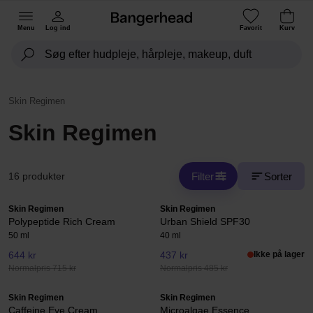
Menu
Log ind
Favorit
Kurv
Skin Regimen
Skin Regimen
Filter
Sorter
16 produkter
Skin Regimen
Skin Regimen
Polypeptide Rich Cream
Urban Shield SPF30
50 ml
40 ml
644 kr
437 kr
Ikke på lager
Normalpris 715 kr
Normalpris 485 kr
Skin Regimen
Skin Regimen
Caffeine Eye Cream
Microalgae Essence