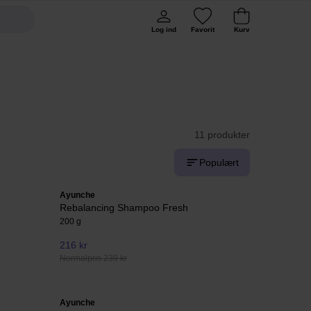
Log ind
Favorit
Kurv
11 produkter
Populært
Ayunche
Rebalancing Shampoo Fresh
200 g
216 kr
Normalpris 239 kr
Ayunche