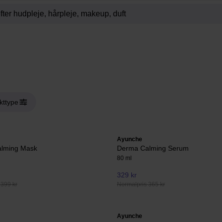
kttype
Ayunche
lming Mask
Derma Calming Serum
80 ml
329 kr
 399 kr
Normalpris 365 kr
Ayunche