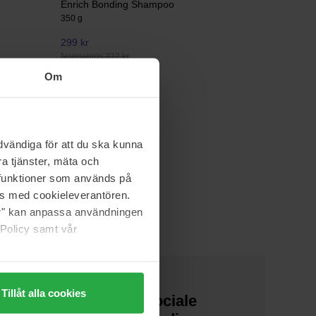
Enrich Bonding Shampoo
350 g
299 kr
Normalpris 332 kr
Om
vändiga för att du ska kunna
a tjänster, mäta och
a funktioner som används på
as med cookieleverantören.
jer" kan anpassa användningen
 Policy samt vår
Tillåt alla cookies
Om os
Sociale