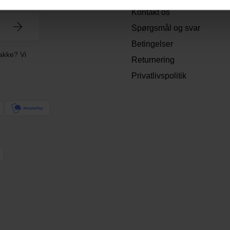
Kontakt os
Spørgsmål og svar
Betingelser
akke? Vi
Returnering
Privatlivspolitik