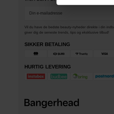
Vil du have de bedste beauty-nyheder direkte i din indb
giver dig de seneste trends, tips og eksklusive tilbud!
SIKKER BETALING
HURTIG LEVERING