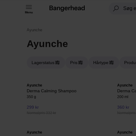
Menu
Ayunche
Ayunche
Lagerstatus
Pris
Hårtype
Produ
Ayunche
Ayunche
Derma Calming Shampoo
Derma Ca
350 g
200 ml
299 kr
360 kr
Normalpris 332 kr
Normalpris
Ayunche
Ayunche