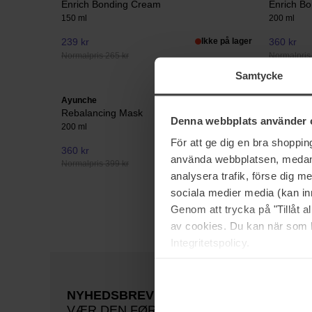
Enrich Bonding Cream
Enrich B
150 ml
200 ml
239 kr
Ikke på lager
360 kr
Normalpris 265 kr
Normalpris
Samtycke
Ayunche
Ayunche
Rebalancing Mask
Rebalanc
Denna webbplats använder 
200 ml
80 ml
För att ge dig en bra shoppi
360 kr
329 kr
använda webbplatsen, medan d
Normalpris 399 kr
Normalpris
analysera trafik, förse dig 
sociala medier media (kan in
Genom att trycka på "Tillåt 
av cookies. Du kan när som h
Integritetspolicy.
NYHEDSBREV
VÆR DEN FØRSTE TIL AT VIDE DET