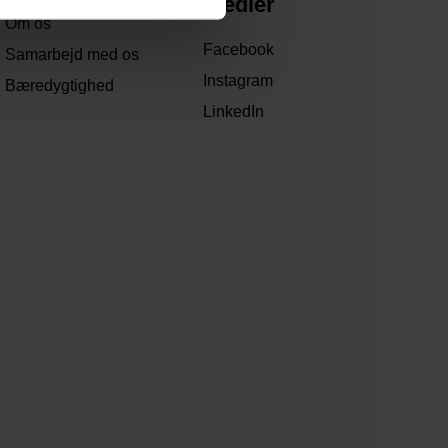
medier
Om os
Facebook
Samarbejd med os
Instagram
Bæredygtighed
LinkedIn