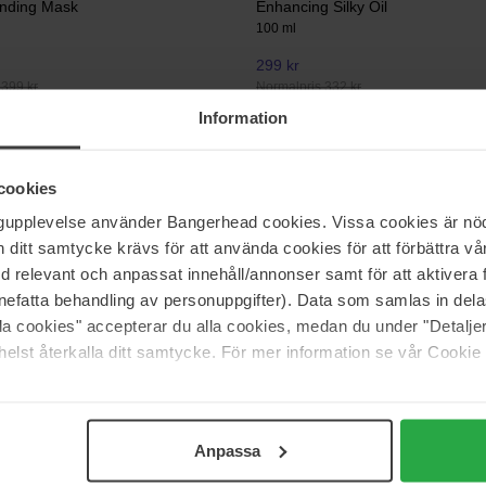
onding Mask
Enhancing Silky Oil
100 ml
299 kr
 399 kr
Normalpris 332 kr
Information
Ayunche
ing Serum
Rebalancing Shampoo Moist
cookies
350 g
ngupplevelse använder Bangerhead cookies. Vissa cookies är nöd
299 kr
itt samtycke krävs för att använda cookies för att förbättra vår
 365 kr
Normalpris 332 kr
med relevant och anpassat innehåll/annonser samt för att aktiver
nefatta behandling av personuppgifter). Data som samlas in del
alla cookies" accepterar du alla cookies, medan du under "Detal
elst återkalla ditt samtycke. För mer information se vår Cookie
Anpassa
Support