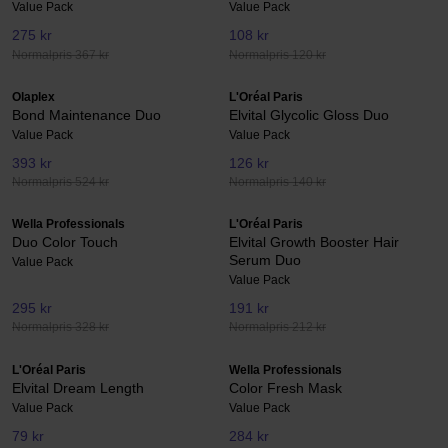
Value Pack
Value Pack
275 kr
108 kr
Normalpris 367 kr
Normalpris 120 kr
Olaplex
L'Oréal Paris
Bond Maintenance Duo
Elvital Glycolic Gloss Duo
Value Pack
Value Pack
393 kr
126 kr
Normalpris 524 kr
Normalpris 140 kr
Wella Professionals
L'Oréal Paris
Duo Color Touch
Elvital Growth Booster Hair
Serum Duo
Value Pack
Value Pack
295 kr
191 kr
Normalpris 328 kr
Normalpris 212 kr
L'Oréal Paris
Wella Professionals
Elvital Dream Length
Color Fresh Mask
Value Pack
Value Pack
79 kr
284 kr