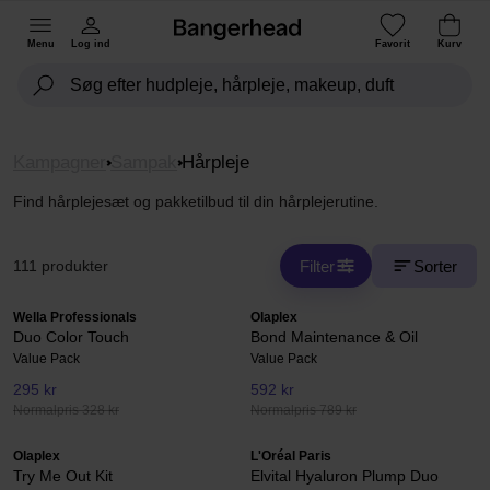
Menu
Log ind
Favorit
Kurv
Kampagner
Sampak
Hårpleje
Find hårplejesæt og pakketilbud til din hårplejerutine.
Filter
Sorter
111 produkter
Wella Professionals
Olaplex
Duo Color Touch
Bond Maintenance & Oil
Value Pack
Value Pack
295 kr
592 kr
Normalpris 328 kr
Normalpris 789 kr
Olaplex
L'Oréal Paris
Try Me Out Kit
Elvital Hyaluron Plump Duo