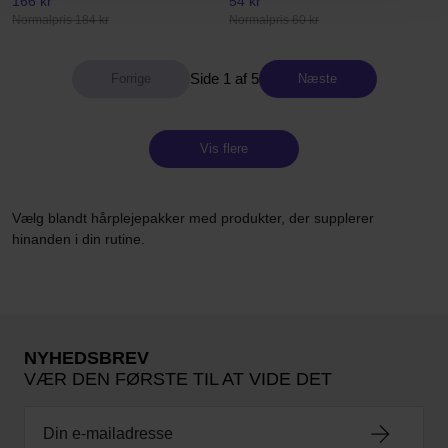
166 kr
54 kr
Normalpris 184 kr
Normalpris 60 kr
Side 1 af 5
Næste
Vis flere
Vælg blandt hårplejepakker med produkter, der supplerer
hinanden i din rutine.
NYHEDSBREV
VÆR DEN FØRSTE TIL AT VIDE DET