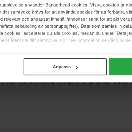
339 kr
ngupplevelse använder Bangerhead cookies. Vissa cookies är nöd
itt samtycke krävs för att använda cookies för att förbättra vår
med relevant och anpassat innehåll/annonser samt för att aktiver
nefatta behandling av personuppgifter). Data som samlas in del
Lenoites
alla cookies" accepterar du alla cookies, medan du under "Detal
 Medium Limited Edition
Headband
elst återkalla ditt samtycke. För mer information se vår Cookie
1 pcs
117 kr
Normalpris 139 kr
Anpassa
 vi samlet Bangerheads favoritter til skabet på badeværelset. Behøve