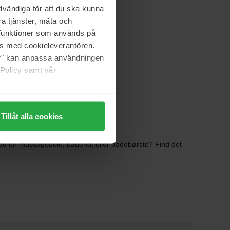
292 kr
vändiga för att du ska kunna
Normalpris 349 kr
a tjänster, mäta och
a funktioner som används på
as med cookieleverantören.
jer" kan anpassa användningen
 Policy samt vår
Tillåt alla cookies
r du en massagebold, badehat eller badebørste? Find det