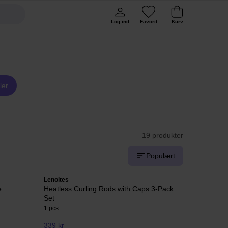
Log ind
Favorit
Kurv
ler
19 produkter
Populært
Lenoites
e
Heatless Curling Rods with Caps 3-Pack
Set
1 pcs
339 kr