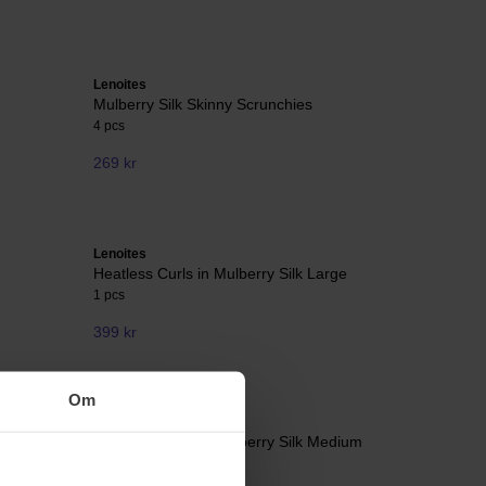
Lenoites
Mulberry Silk Skinny Scrunchies
4 pcs
269 kr
Lenoites
Heatless Curls in Mulberry Silk Large
1 pcs
399 kr
Om
Lenoites
Heatless Curls in Mulberry Silk Medium
1 pcs