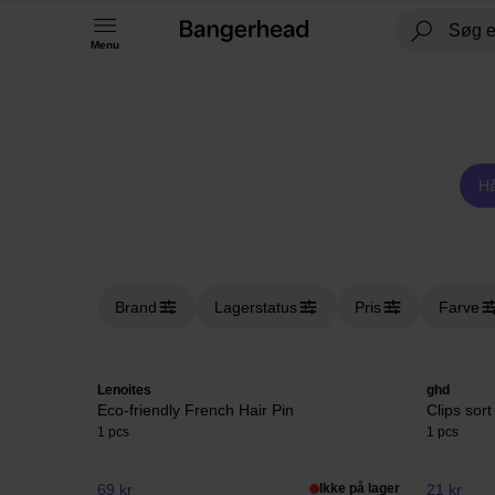
Menu
Hå
Brand
Lagerstatus
Pris
Farve
Lenoites
ghd
Eco-friendly French Hair Pin
Clips sort
1 pcs
1 pcs
69 kr
Ikke på lager
21 kr