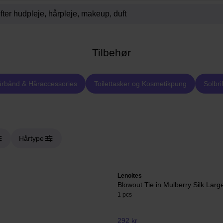
Tilbehør
rbånd & Håraccessories
Toilettasker og Kosmetikpung
Solbril
Hårtype
Lenoites
Blowout Tie in Mulberry Silk Larg
1 pcs
292 kr