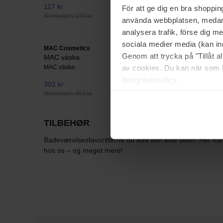
117 kr
139 kr
För att ge dig en bra shoppi
Normalpris 139 kr
använda webbplatsen, medan d
analysera trafik, förse dig 
sociala medier media (kan in
MAC Cosmetics
Lenoites
Genom att trycka på "Tillåt 
MAC väska
Claw Clip
av cookies. Du kan när som h
MAC väska
1 pcs
Integritetspolicy.
302 kr
139 kr
Normalpris 363 kr
TILBEHØR
Badeværelsesfavoritterne du ikke kan leve uden! Her har
hos os – og meget mere!