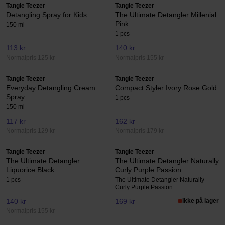
Tangle Teezer
Tangle Teezer
Detangling Spray for Kids
The Ultimate Detangler Millenial
Pink
150 ml
1 pcs
113 kr
140 kr
Normalpris 125 kr
Normalpris 155 kr
Tangle Teezer
Tangle Teezer
Everyday Detangling Cream
Compact Styler Ivory Rose Gold
Spray
1 pcs
150 ml
117 kr
162 kr
Normalpris 129 kr
Normalpris 179 kr
Tangle Teezer
Tangle Teezer
The Ultimate Detangler
The Ultimate Detangler Naturally
Liquorice Black
Curly Purple Passion
1 pcs
The Ultimate Detangler Naturally
Curly Purple Passion
140 kr
169 kr
Ikke på lager
Normalpris 155 kr