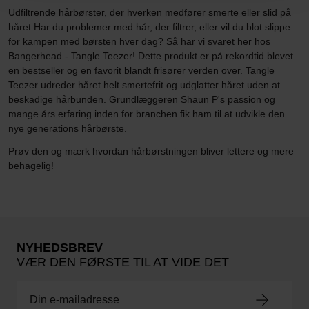
Udfiltrende hårbørster, der hverken medfører smerte eller slid på
håret Har du problemer med hår, der filtrer, eller vil du blot slippe
for kampen med børsten hver dag? Så har vi svaret her hos
Bangerhead - Tangle Teezer! Dette produkt er på rekordtid blevet
en bestseller og en favorit blandt frisører verden over. Tangle
Teezer udreder håret helt smertefrit og udglatter håret uden at
beskadige hårbunden. Grundlæggeren Shaun P's passion og
mange års erfaring inden for branchen fik ham til at udvikle den
nye generations hårbørste.
Prøv den og mærk hvordan hårbørstningen bliver lettere og mere
behagelig!
NYHEDSBREV
VÆR DEN FØRSTE TIL AT VIDE DET