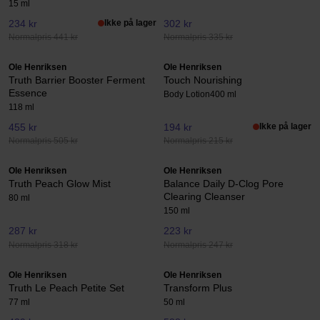
15 ml
234 kr
Ikke på lager
302 kr
Normalpris 441 kr
Normalpris 335 kr
Ole Henriksen
Ole Henriksen
Truth Barrier Booster Ferment
Touch Nourishing
Essence
Body Lotion
400 ml
118 ml
455 kr
194 kr
Ikke på lager
Normalpris 505 kr
Normalpris 215 kr
Ole Henriksen
Ole Henriksen
Truth Peach Glow Mist
Balance Daily D-Clog Pore
Clearing Cleanser
80 ml
150 ml
287 kr
223 kr
Normalpris 318 kr
Normalpris 247 kr
Ole Henriksen
Ole Henriksen
Truth Le Peach Petite Set
Transform Plus
77 ml
50 ml