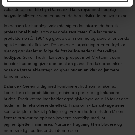
Henriksen Hollywood-stjernernes hudplejeguru Ole Henriksen
voksede op i en lille by i Danmark. Hans rejse mod hudpleje
begyndte allerede som teenager, da han udviklede en svær akne.
Interessen for hudpleje voksede sig endnu større, da han fik
professionel hjælp, som gav gode resultater. Ole lancerede
produkterne i år 1984 og gjorde dem nemme og sjove at anvende
og ikke mindst effektive. De farverige forpakninger er en fryd for
øjet og gør det let at følge de forskellige serier til forskellige
hudtyper. Serier Truth - En serie proppet med C-vitamin, som
booster huden og giver den en skøn glans. Produkterne takler
også de første alderstegn og giver huden en klar og jævnere
fornemmelse.
Balance - Serien til dig med kombineret hud som ønsker at
kontrollere olieproduktionen, minimere porerne og balancere
huden. Produkterne indeholder også glykolsyre og AHA for at give
huden en let eksfolierende effekt. Transform - En anti-age serie
som arbejder effektivt på linjer og rynker i huden. Huden får en
flottere struktur og opleves jævnere samtidigt med, at
pigmentpletter minimeres. Nurture - Fugtning til en blødere og
mere smidig hud finder du i denne serie.