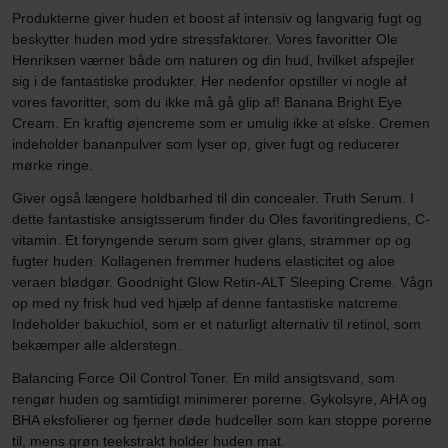
Produkterne giver huden et boost af intensiv og langvarig fugt og
beskytter huden mod ydre stressfaktorer. Vores favoritter Ole
Henriksen værner både om naturen og din hud, hvilket afspejler
sig i de fantastiske produkter. Her nedenfor opstiller vi nogle af
vores favoritter, som du ikke må gå glip af! Banana Bright Eye
Cream. En kraftig øjencreme som er umulig ikke at elske. Cremen
indeholder bananpulver som lyser op, giver fugt og reducerer
mørke ringe.
Giver også længere holdbarhed til din concealer. Truth Serum. I
dette fantastiske ansigtsserum finder du Oles favoritingrediens, C-
vitamin. Et foryngende serum som giver glans, strammer op og
fugter huden. Kollagenen fremmer hudens elasticitet og aloe
veraen blødgør. Goodnight Glow Retin-ALT Sleeping Creme. Vågn
op med ny frisk hud ved hjælp af denne fantastiske natcreme.
Indeholder bakuchiol, som er et naturligt alternativ til retinol, som
bekæmper alle alderstegn.
Balancing Force Oil Control Toner. En mild ansigtsvand, som
rengør huden og samtidigt minimerer porerne. Gykolsyre, AHA og
BHA eksfolierer og fjerner døde hudceller som kan stoppe porerne
til, mens grøn teekstrakt holder huden mat.