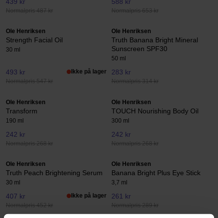
439 kr
588 kr
Normalpris 487 kr
Normalpris 653 kr
Ole Henriksen
Ole Henriksen
Strength Facial Oil
Truth Banana Bright Mineral
Sunscreen SPF30
30 ml
50 ml
493 kr
Ikke på lager
283 kr
Normalpris 547 kr
Normalpris 314 kr
Ole Henriksen
Ole Henriksen
Transform
TOUCH Nourishing Body Oil
190 ml
300 ml
242 kr
242 kr
Normalpris 268 kr
Normalpris 268 kr
Ole Henriksen
Ole Henriksen
Truth Peach Brightening Serum
Banana Bright Plus Eye Stick
30 ml
3,7 ml
407 kr
Ikke på lager
261 kr
Normalpris 452 kr
Normalpris 289 kr