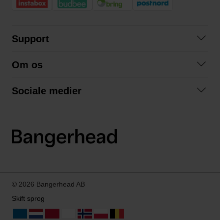
Support
Kontakt os
Om os
Spørgsmål og svar
Om os
Betingelser
Sociale medier
Samarbejd med os
Returnering
Facebook
Bæredygtighed
Privatlivspolitik
Instagram
LinkedIn
© 2026 Bangerhead AB
Skift sprog