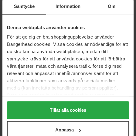
Normalpris 248 kr
Normalpris 239 kr
Samtycke
Information
Om
Goldwell
Goldwell
StyleSign Shaping Cream
StyleSign Defining Cream
75 ml
150 ml
Denna webbplats använder cookies
171 kr
171 kr
För att ge dig en bra shoppingupplevelse använder
Normalpris 189 kr
Normalpris 189 kr
Bangerhead cookies. Vissa cookies är nödvändiga för att
du ska kunna använda webbplatsen, medan ditt
KMS
Bumble and bumble
samtycke krävs för att använda cookies för att förbättra
Hair Play
Bb. Curl Conditioning Mousse
100 ml
150 ml
våra tjänster, mäta och analysera trafik, förse dig med
relevant och anpassat innehåll/annonser samt för att
124 kr
293 kr
Ikke på lager
Normalpris 255 kr
Normalpris 325 kr
aktivera funktioner som används på sociala medier
media (kan innefatta behandling av personuppgifter).
R+Co
Nõberu Stockholm
Data som samlas in delas med cookieleverantören.
Chiffon Styling Mousse
Matte Pomade
Genom att trycka på "Tillåt alla cookies" accepterar du
165 ml
80 ml
alla cookies, medan du under "Detaljer" kan anpassa
Tillåt alla cookies
282 kr
199 kr
Ikke på lager
användningen av cookies. Du kan när som helst återkalla
ditt samtycke. För mer information se vår Cookie Policy
Anpassa
samt vår Integritetspolicy.
SACHAJUAN
Unite