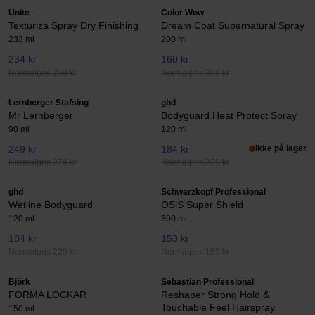
Unite
Color Wow
Texturiza Spray Dry Finishing
Dream Coat Supernatural Spray
233 ml
200 ml
234 kr
160 kr
Normalpris 259 kr
Normalpris 309 kr
Lernberger Stafsing
ghd
Mr Lernberger
Bodyguard Heat Protect Spray
90 ml
120 ml
249 kr
184 kr
Ikke på lager
Normalpris 276 kr
Normalpris 229 kr
ghd
Schwarzkopf Professional
Wetline Bodyguard
OSiS Super Shield
120 ml
300 ml
184 kr
153 kr
Normalpris 229 kr
Normalpris 169 kr
Björk
Sebastian Professional
FORMA LOCKAR
Reshaper Strong Hold &
Touchable Feel Hairspray
150 ml