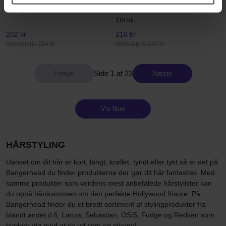
Ocean Mist
Liquid Volume Instant Texture
Hold
150 ml
118 ml
202 kr
216 kr
Normalpris 224 kr
Normalpris 239 kr
Side 1 af 23
Næste
Vis flere
HÅRSTYLING
Uanset om dit hår er kort, langt, krøllet, tyndt eller tykt så er det på
Bangerhead du finder produkterne der gør dit hår fantastisk. Med
samme produkter som verdens mest anbefalede hårstylister kan
du opnå hårdrømmen om den perfekte Hollywood frisure. På
Bangerhead finder du et bredt sortiment af stylingprodukter fra
blandt andet d:fi, Lanza, Sebastian, OSiS, Fudge og Redken som
hjælper dig med at se ud som en stjerne!