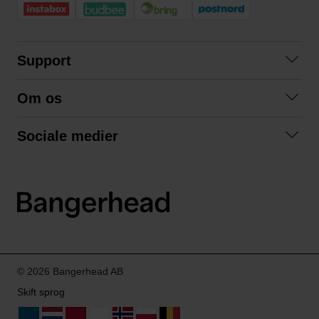
Support
Kontakt os
Om os
Spørgsmål og svar
Om os
Betingelser
Sociale medier
Samarbejd med os
Returnering
Facebook
Bæredygtighed
Privatlivspolitik
Instagram
LinkedIn
© 2026 Bangerhead AB
Skift sprog