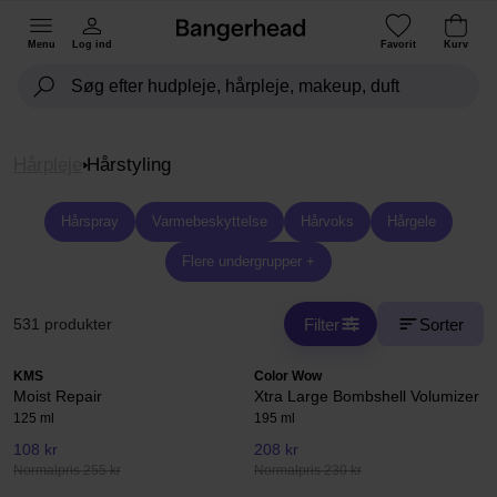
Menu
Log ind
Favorit
Kurv
Hårpleje
Hårstyling
Hårspray
Varmebeskyttelse
Hårvoks
Hårgele
Flere undergrupper +
Filter
Sorter
531 produkter
KMS
Color Wow
Moist Repair
Xtra Large Bombshell Volumizer
125 ml
195 ml
108 kr
208 kr
Normalpris 255 kr
Normalpris 230 kr