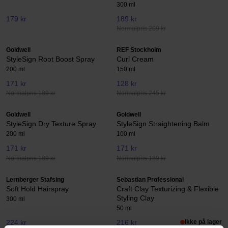
300 ml
179 kr
189 kr
Normalpris 209 kr
Goldwell
REF Stockholm
StyleSign Root Boost Spray
Curl Cream
200 ml
150 ml
171 kr
128 kr
Normalpris 189 kr
Normalpris 245 kr
Goldwell
Goldwell
StyleSign Dry Texture Spray
StyleSign Straightening Balm
200 ml
100 ml
171 kr
171 kr
Normalpris 189 kr
Normalpris 189 kr
Lernberger Stafsing
Sebastian Professional
Soft Hold Hairspray
Craft Clay Texturizing & Flexible
Styling Clay
300 ml
50 ml
224 kr
216 kr
Ikke på lager