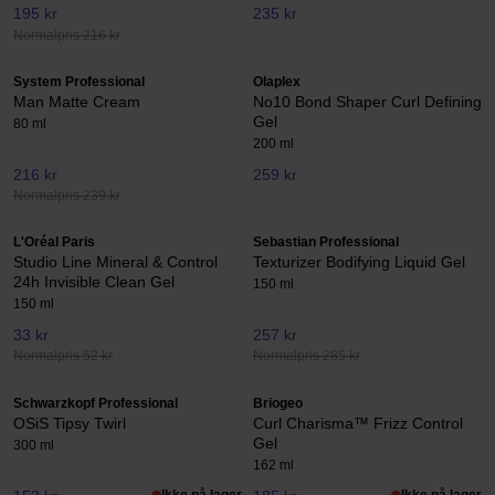
195 kr
235 kr
Normalpris 216 kr
System Professional
Olaplex
Man Matte Cream
No10 Bond Shaper Curl Defining
Gel
80 ml
200 ml
216 kr
259 kr
Normalpris 239 kr
L'Oréal Paris
Sebastian Professional
Studio Line Mineral & Control
Texturizer Bodifying Liquid Gel
24h Invisible Clean Gel
150 ml
150 ml
33 kr
257 kr
Normalpris 52 kr
Normalpris 285 kr
Schwarzkopf Professional
Briogeo
OSiS Tipsy Twirl
Curl Charisma™ Frizz Control
Gel
300 ml
162 ml
Ikke på lager
Ikke på lager