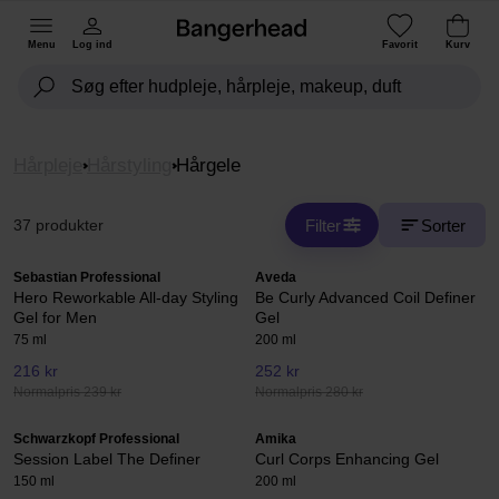
Menu
Log ind
Favorit
Kurv
Hårpleje
Hårstyling
Hårgele
Filter
Sorter
37 produkter
Sebastian Professional
Aveda
Hero Reworkable All-day Styling
Be Curly Advanced Coil Definer
Gel for Men
Gel
75 ml
200 ml
216 kr
252 kr
Normalpris 239 kr
Normalpris 280 kr
Schwarzkopf Professional
Amika
Session Label The Definer
Curl Corps Enhancing Gel
150 ml
200 ml