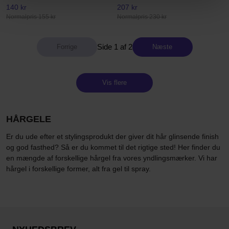
140 kr
207 kr
Normalpris 155 kr
Normalpris 230 kr
Side 1 af 2
Næste
Vis flere
HÅRGELE
Er du ude efter et stylingsprodukt der giver dit hår glinsende finish
og god fasthed? Så er du kommet til det rigtige sted! Her finder du
en mængde af forskellige hårgel fra vores yndlingsmærker. Vi har
hårgel i forskellige former, alt fra gel til spray.