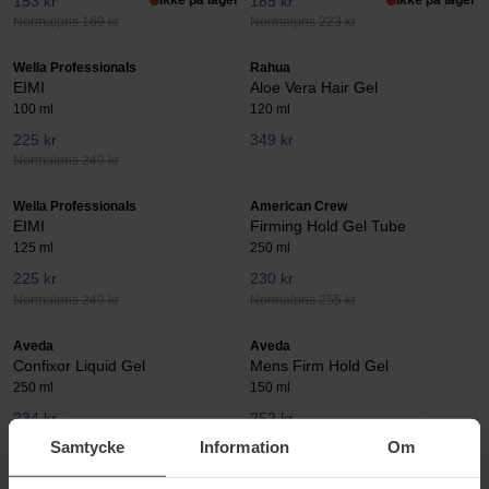
153 kr
185 kr
Normalpris 169 kr
Normalpris 223 kr
Wella Professionals
Rahua
EIMI
Aloe Vera Hair Gel
100 ml
120 ml
225 kr
349 kr
Normalpris 249 kr
Wella Professionals
American Crew
EIMI
Firming Hold Gel Tube
125 ml
250 ml
225 kr
230 kr
Normalpris 249 kr
Normalpris 255 kr
Aveda
Aveda
Confixor Liquid Gel
Mens Firm Hold Gel
250 ml
150 ml
234 kr
252 kr
Normalpris 260 kr
Normalpris 280 kr
Samtycke
Information
Om
Aveda
Four Reasons