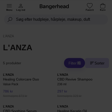
Menu
Log ind
Favorit
Kurv
L'ANZA
L'ANZA
Filter
Sorter
5 produkter
L'ANZA
L'ANZA
Healing Colorcare Duo
CBD Revive Shampoo
Value Pack
236 ml
786 kr
297 kr
Normalpris 873 kr
Normalpris 329 kr
L'ANZA
L'ANZA
CBD Soothing Serum
Healing Keratin Oil