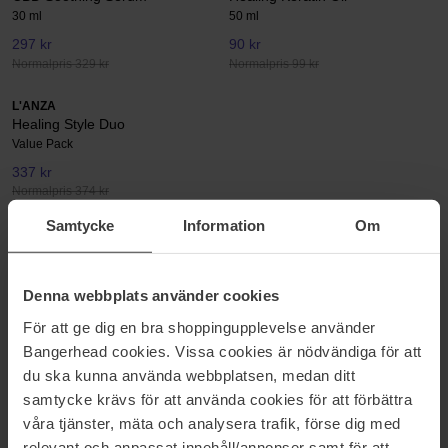
30 ml
50 ml
297 kr
90 kr
Normalpris 329 kr
Normalpris 99 kr
L'ANZA
Healing Style Duo
Value Pack
337 kr
Normalpris 374 kr
Samtycke
Information
Om
LANZA
Lanza er det eneste hårplejeselskab, der producerer hårhelende
Denna webbplats använder cookies
produkter. Den plejende formula findes i alle shampooer, balsamer
og stylingprodukter. Stigningen i kemiske behandlinger,
För att ge dig en bra shoppingupplevelse använder
varmestyling og skadelige stoffer i miljøet har resulteret i, at mere
Bangerhead cookies. Vissa cookies är nödvändiga för att
end 80 procent af dagens salonkunder har skadet hår. Derfor er
du ska kunna använda webbplatsen, medan ditt
det en selvfølge, at du finder Lanzas hårhelende produkter på
samtycke krävs för att använda cookies för att förbättra
Bangerhead.
våra tjänster, mäta och analysera trafik, förse dig med
relevant och anpassat innehåll/annonser samt för att