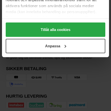
aktivera funktioner som används på sociala medier
media (kan innefatta behandling av personuppgifter).
Data som samlas in delas med cookieleverantören.
NYHEDSBREV
Genom att trycka på "Tillåt alla cookies" accepterar du
VÆR DEN FØRSTE TIL AT VIDE DET
alla cookies, medan du under "Detaljer" kan anpassa
Tillåt alla cookies
användningen av cookies. Du kan när som helst återkalla
ditt samtycke. För mer information se vår Cookie Policy
Anpassa
samt vår Integritetspolicy.
Vil du have de bedste beauty-nyheder direkte i din indbakke?
Vi giver dig de seneste trends, tips og eksklusive tilbud!
SIKKER BETALING
HURTIG LEVERING