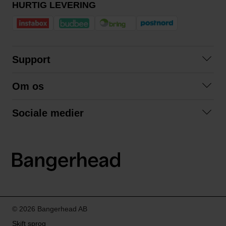
HURTIG LEVERING
Support
Kontakt os
Om os
Spørgsmål og svar
Om os
Betingelser
Sociale medier
Samarbejd med os
Returnering
Facebook
Bæredygtighed
Privatlivspolitik
Instagram
LinkedIn
© 2026 Bangerhead AB
Skift sprog