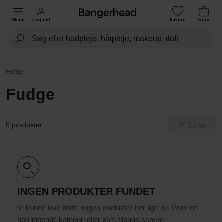
Menu
Log ind
Favorit
Kurv
Fudge
Fudge
Sorter
0 produkter
INGEN PRODUKTER FUNDET
Vi kunne ikke finde nogen produkter her lige nu. Prøv en
nærliggende kategori eller kom tilbage senere.