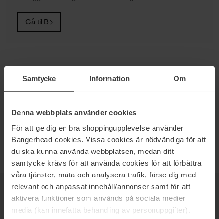
Gå til B
FUDGE
Samtycke
Information
Om
Fudge er et premium-brand, der tilbyder hårprodukter, specielt
tilpassede brugerens behov. Bangerheads produktsortiment inden
for brandet Fudge spænder over alt fra shampoo og balsam til
Denna webbplats använder cookies
stylingprodukter, der skiller sig ud fra mængden. Prøv f.eks. gerne
hårvoksen Fudge Hair Shaper Original. Her hos Bangerhead har vi
För att ge dig en bra shoppingupplevelse använder
de Fudge-produkter, som tager din styling op på et nyt niveau.
Bangerhead cookies. Vissa cookies är nödvändiga för att
du ska kunna använda webbplatsen, medan ditt
samtycke krävs för att använda cookies för att förbättra
våra tjänster, mäta och analysera trafik, förse dig med
relevant och anpassat innehåll/annonser samt för att
NYHEDSBREV
aktivera funktioner som används på sociala medier
VÆR DEN FØRSTE TIL AT VIDE DET
media (kan innefatta behandling av personuppgifter).