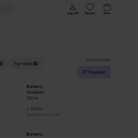
Log ind
Favorit
Kurv
24 produkter
Top notes
Populært
Burberry
Goddess
150 ml
1 368 kr
Normalpris 1 519 kr
Burberry