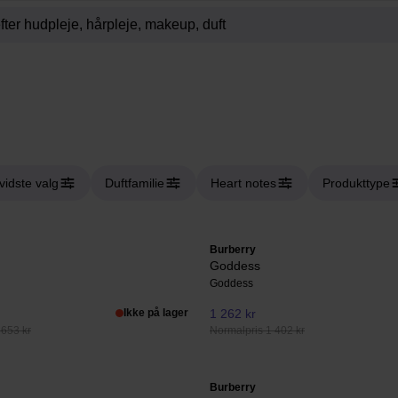
vidste valg
Duftfamilie
Heart notes
Produkttype
Burberry
Goddess
Goddess
Ikke på lager
1 262 kr
 653 kr
Normalpris 1 402 kr
Burberry