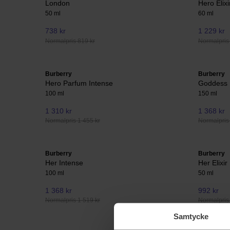
London
Hero Elixi
50 ml
60 ml
738 kr
1 229 kr
Normalpris 819 kr
Normalpris 
Burberry
Burberry
Hero Parfum Intense
Goddess 
100 ml
150 ml
1 310 kr
1 368 kr
Normalpris 1 455 kr
Normalpris 
Burberry
Burberry
Her Intense
Her Elixir
100 ml
50 ml
1 368 kr
992 kr
Normalpris 1 519 kr
Normalpris 
Samtycke