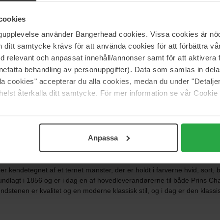
Burberry
r
Hero
cookies
50 ml
ngupplevelse använder Bangerhead cookies. Vissa cookies är nöd
Ikke på lager
684 kr
I
itt samtycke krävs för att använda cookies för att förbättra vår
 766 kr
Normalpris 759 kr
med relevant och anpassat innehåll/annonser samt för att aktiver
nefatta behandling av personuppgifter). Data som samlas in del
Burberry
alla cookies" accepterar du alla cookies, medan du under "Detal
Mr Burberry
elst återkalla ditt samtycke. För mer information se vår Cookie
50 ml
684 kr
1 339 kr
Normalpris 759 kr
Anpassa
er kendetegnet af et ternet mønster, der er holdt i farverne hvid, sort, b
dlagt i 1856 og er i dag en af hovedleverandørerne til både Prins Cha
ndstenen er kvalitet og en moderne klassisk stil, og i dag er den klas