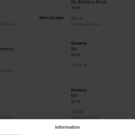
r
My Burberry Blush
30 ml
Ikke på lager
652 kr
1 365 kr
Normalpris 724 kr
Burberry
Intense
Brit
50 ml
1 071 kr
1 519 kr
Burberry
Brit
50 ml
722 kr
1 102 kr
Normalpris 802 kr
Information