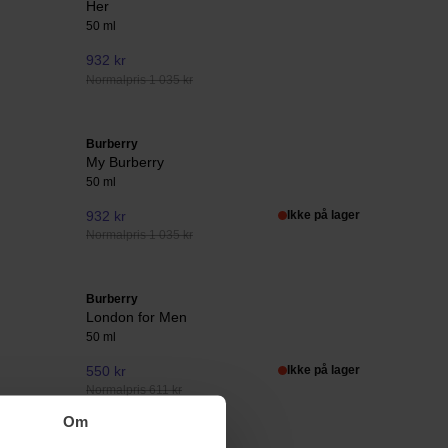
Her
50 ml
932 kr
Normalpris 1 035 kr
Burberry
My Burberry
50 ml
932 kr
Ikke på lager
Normalpris 1 035 kr
Burberry
London for Men
50 ml
550 kr
Ikke på lager
Normalpris 611 kr
Om