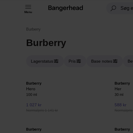
Menu
Burberry
Burberry
Lagerstatus
Pris
Base notes
Be
Burberry
Burberry
Hero
Her
100 ml
30 ml
1 027 kr
588 kr
Normalpris 1 141 kr
Normalpris
Burberry
Burberry