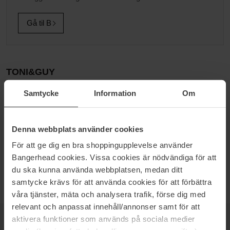
Gå til B
TONI&GUY
TONI&GUY er et ikonisk varemærke, der blev grundlagt i 1963.
Samtycke
Information
Om
TONI&GUY fandt tidligt sin inspiration fra Londons storbypuls,
kreativitet og energi. I Storbritannien har mærket i dag 200
frisørsaloner, dette har gjort mærket til en ekspert indenfor
Denna webbplats använder cookies
hårstyling og hårpleje. Varemærket har altid udmærket sig ved at
tænke ud af boksen og modet til at skille sig ud fra mængden. Det
För att ge dig en bra shoppingupplevelse använder
store og komplette udvalg lader dig udtrykke hvem du er gennem
Bangerhead cookies. Vissa cookies är nödvändiga för att
din frisure.
du ska kunna använda webbplatsen, medan ditt
samtycke krävs för att använda cookies för att förbättra
våra tjänster, mäta och analysera trafik, förse dig med
relevant och anpassat innehåll/annonser samt för att
aktivera funktioner som används på sociala medier
NYHEDSBREV