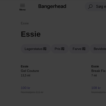
Menu
Essie
Essie
Lagerstatus
Pris
Farve
Bevidste
Essie
Essie
Gel Couture
Break Fix
13,5 ml
7 ml
100 kr
108 kr
Normalpris 111 kr
Normalpris