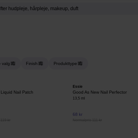
 valg
Finish
Produkttype
Essie
 Liquid Nail Patch
Good As New Nail Perfector
13,5 ml
68 kr
 119 kr
Normalpris 111 kr