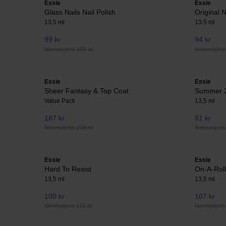
Essie
Essie
Glass Nails Nail Polish
Original N
13,5 ml
13.5 ml
99 kr
94 kr
Normalpris 109 kr
Normalpris
Essie
Essie
Sheer Fantasy & Top Coat
Summer 2
Value Pack
13,5 ml
187 kr
81 kr
Normalpris 208 kr
Normalpris 
Essie
Essie
Hard To Resist
On-A-Roll
13,5 ml
13,5 ml
100 kr
107 kr
Normalpris 111 kr
Normalpris