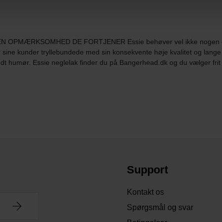
OPMÆRKSOMHED DE FORTJENER Essie behøver vel ikke nogen deta
r sine kunder tryllebundede med sin konsekvente høje kvalitet og lange
godt humør. Essie neglelak finder du på Bangerhead.dk og du vælger frit 
Support
Kontakt os
Spørgsmål og svar