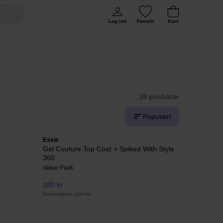
Log ind
Favorit
Kurv
39 produkter
Populært
Essie
Gel Couture Top Coat + Spiked With Style
360
Value Pack
180 kr
Normalpris 200 kr