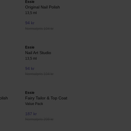
Essie
Original Nail Polish
13,5 ml
94 kr
Normalpris 104 kr
Essie
Nail Art Studio
13,5 ml
94 kr
Normalpris 104 kr
Essie
olish
Fairy Tailor & Top Coat
Value Pack
187 kr
Normalpris 208 kr