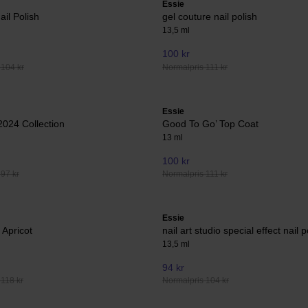
Essie
ail Polish
gel couture nail polish
13,5 ml
100 kr
 104 kr
Normalpris 111 kr
Essie
024 Collection
Good To Go’ Top Coat
13 ml
100 kr
97 kr
Normalpris 111 kr
Essie
 Apricot
nail art studio special effect nail p
13,5 ml
94 kr
 118 kr
Normalpris 104 kr