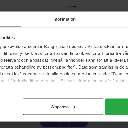
Essie
tay
Speed Setter
13.5 ml
Information
Ikke på lager
100 kr
I
111 kr
Normalpris 111 kr
cookies
ngupplevelse använder Bangerhead cookies. Vissa cookies är nöd
Essie
itt samtycke krävs för att använda cookies för att förbättra vår
ot Cuticle Oil
Expressie Checked-In 25
med relevant och anpassat innehåll/annonser samt för att aktiver
10 ml
nefatta behandling av personuppgifter). Data som samlas in del
Ikke på lager
89 kr
I
alla cookies" accepterar du alla cookies, medan du under "Detal
111 kr
Normalpris 98 kr
elst återkalla ditt samtycke. För mer information se vår Cookie
Side 1 af 2
Næste
Anpassa
Vis flere