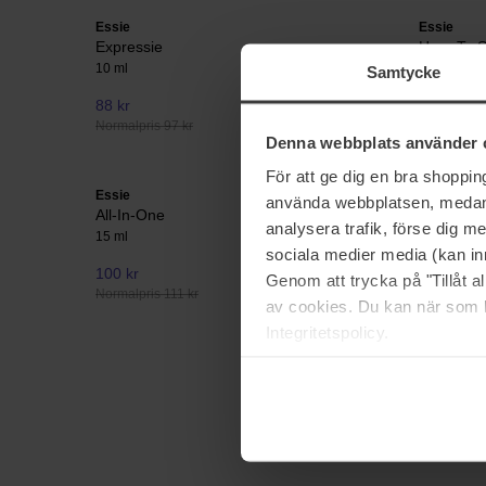
Essie
Essie
Expressie
Here To S
10 ml
13.5 ml
Samtycke
88 kr
100 kr
Normalpris 97 kr
Normalpris 
Denna webbplats använder 
För att ge dig en bra shoppi
Essie
Essie
använda webbplatsen, medan d
All-In-One
Care Apric
analysera trafik, förse dig 
15 ml
13 ml
sociala medier media (kan in
100 kr
Ikke på lager
100 kr
Genom att trycka på "Tillåt 
Normalpris 111 kr
Normalpris 
av cookies. Du kan när som h
Integritetspolicy.