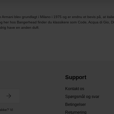
Armani blev grundlagt i Milano i 1975 og er endnu et bevis på, at ital
r, og her hos Bangerhead finder du klassikere som Code, Acqua di Gio,
ldrig have en anden duft.
Support
Kontakt os
Spørgsmål og svar
Betingelser
akke? Vi
Returnering