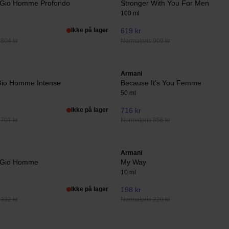
 Gio Homme Profondo
Stronger With You For Men
100 ml
Ikke på lager
619 kr
 804 kr
Normalpris 909 kr
Armani
Gio Homme Intense
Because It’s You Femme
50 ml
Ikke på lager
716 kr
 701 kr
Normalpris 856 kr
Armani
 Gio Homme
My Way
10 ml
Ikke på lager
198 kr
 332 kr
Normalpris 220 kr