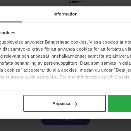
Armani
Acqua Di Giò Elixir
50 ml
Information
900 kr
1 188 kr
Normalpris 1 083 kr
cookies
ngupplevelse använder Bangerhead cookies. Vissa cookies är nöd
Armani
itt samtycke krävs för att använda cookies för att förbättra vår
unny Vanilla
Acqua Di Gio Homme
med relevant och anpassat innehåll/annonser samt för att aktiver
100 ml
nefatta behandling av personuppgifter). Data som samlas in del
468 kr
alla cookies" accepterar du alla cookies, medan du under "Detal
 684 kr
Normalpris 519 kr
elst återkalla ditt samtycke. För mer information se vår Cookie
Side 1 af 3
Næste
Anpassa
Vis flere