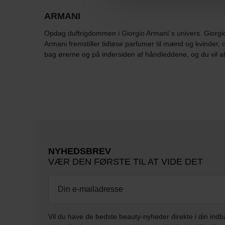
ARMANI
Opdag duftrigdommen i Giorgio Armani´s univers. Giorgio 
Armani fremstiller tidløse parfumer til mænd og kvinde
bag ørerne og på indersiden af håndleddene, og du vil a
NYHEDSBREV
VÆR DEN FØRSTE TIL AT VIDE DET
Vil du have de bedste beauty-nyheder direkte i din indb