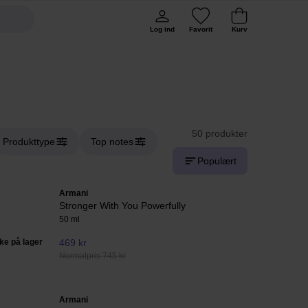
Log ind
Favorit
Kurv
50 produkter
Produkttype
Top notes
Populært
Armani
Stronger With You Powerfully
50 ml
kke på lager
469 kr
Normalpris 745 kr
Armani