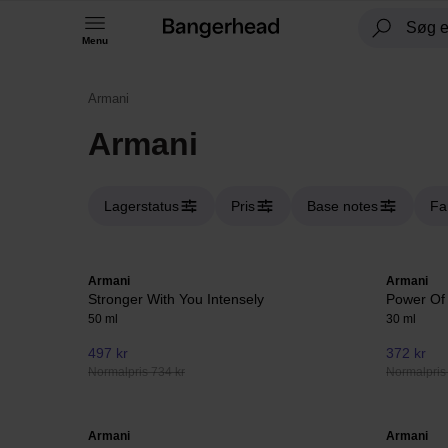
Menu
Armani
Armani
Lagerstatus
Pris
Base notes
Fa
Armani
Armani
Stronger With You Intensely
Power Of
50 ml
30 ml
497 kr
372 kr
Normalpris 734 kr
Normalpris
Armani
Armani