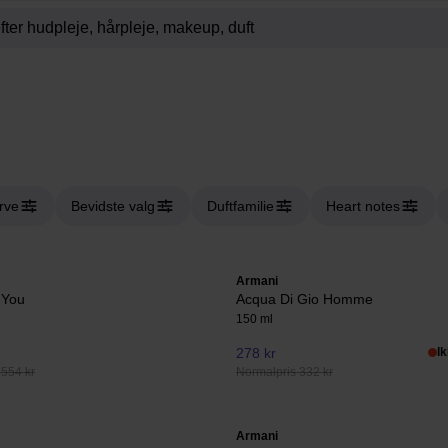
rve
Bevidste valg
Duftfamilie
Heart notes
Armani
 You
Acqua Di Gio Homme
150 ml
278 kr
I
 554 kr
Normalpris 332 kr
Armani