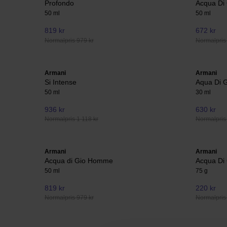
Profondo
Acqua Di
50 ml
50 ml
819 kr
672 kr
Normalpris 979 kr
Normalpris
Armani
Armani
Si Intense
Aqua Di 
50 ml
30 ml
936 kr
630 kr
Normalpris 1 118 kr
Normalpris
Armani
Armani
Acqua di Gio Homme
Acqua Di
50 ml
75 g
819 kr
220 kr
Normalpris 979 kr
Normalpris