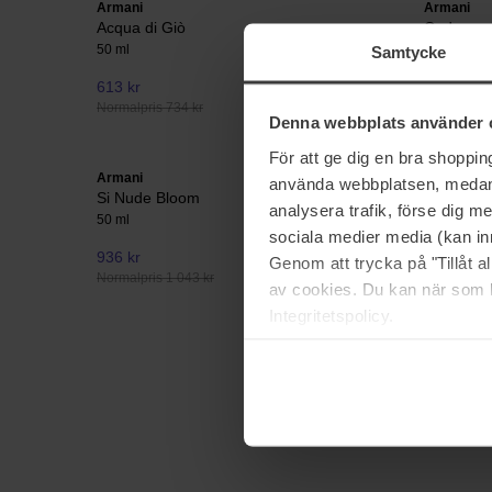
Armani
Armani
Acqua di Giò
Code
50 ml
75 ml
Samtycke
613 kr
Ikke på lager
994 kr
Normalpris 734 kr
Normalpris 
Denna webbplats använder 
För att ge dig en bra shoppi
Armani
Armani
använda webbplatsen, medan d
Si Nude Bloom
My Way S
analysera trafik, förse dig 
50 ml
30 ml
sociala medier media (kan in
936 kr
612 kr
Genom att trycka på "Tillåt 
Normalpris 1 043 kr
Normalpris
av cookies. Du kan när som h
Integritetspolicy.