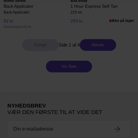
Bondi Sands
Bali Body
Back Applicator
1 Hour Express Self Tan
Back Applicator
225 ml
82 kr
293 kr
Ikke på lager
Normalpris 91 kr
Side 1 af 4
Næste
Vis flere
NYHEDSBREV
VÆR DEN FØRSTE TIL AT VIDE DET