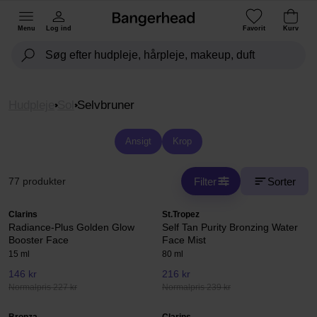
Menu
Log ind
Favorit
Kurv
Hudpleje
Sol
Selvbruner
Ansigt
Krop
Filter
Sorter
77 produkter
Clarins
St.Tropez
Radiance-Plus Golden Glow
Self Tan Purity Bronzing Water
Booster Face
Face Mist
15 ml
80 ml
146 kr
216 kr
Normalpris 227 kr
Normalpris 239 kr