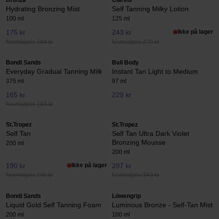
Bronza
Clarins
Hydrating Bronzing Mist
Self Tanning Milky Lotion
100 ml
125 ml
175 kr
243 kr
Ikke på lager
Normalpris 194 kr
Normalpris 270 kr
Bondi Sands
Bali Body
Everyday Gradual Tanning Milk
Instant Tan Light to Medium
375 ml
97 ml
165 kr
229 kr
Normalpris 183 kr
St.Tropez
St.Tropez
Self Tan
Self Tan Ultra Dark Violet
Bronzing Mousse
200 ml
200 ml
190 kr
Ikke på lager
297 kr
Normalpris 295 kr
Normalpris 349 kr
Bondi Sands
Löwengrip
Liquid Gold Self Tanning Foam
Luminous Bronze - Self-Tan Mist
200 ml
100 ml