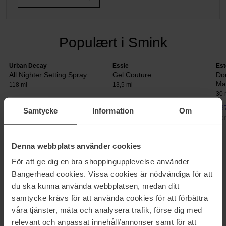
Populært i Smink
Urban Decay
Essie
Est
All Nighter Setting Spray
Gel Couture
Do
Ma
118 ml
13,5 ml
30 
206 kr
100 kr
387
Samtycke
Information
Om
Normalpris 307 kr
Normalpris 111 kr
Nor
Denna webbplats använder cookies
ØJENSKYGGE PALET
För att ge dig en bra shoppingupplevelse använder
Her finder du øjenskyggepaletter fra ledende varemærker.
Bangerhead cookies. Vissa cookies är nödvändiga för att
Øjenskygge findes selvfølgelig i massevis af herlige farver og
du ska kunna använda webbplatsen, medan ditt
former her på Bangerhead. Vælg mellem paletter fra blandt andet
samtycke krävs för att använda cookies för att förbättra
theBalm, Loreal, NYX, Pixi og mange flere.
våra tjänster, mäta och analysera trafik, förse dig med
relevant och anpassat innehåll/annonser samt för att