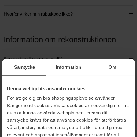
Hvorfor virker min rabatkode ikke?
Information om rekonstruktionen
Kan jeg handle som normalt?
Samtycke
Information
Om
Hvad er en rekonstruktion?
Denna webbplats använder cookies
Jeg har bestilt varer – vil jeg modtage dem?
För att ge dig en bra shoppingupplevelse använder
Bangerhead cookies. Vissa cookies är nödvändiga för att
Kompensation
du ska kunna använda webbplatsen, medan ditt
samtycke krävs för att använda cookies för att förbättra
våra tjänster, mäta och analysera trafik, förse dig med
Returnering
relevant och anpassat innehåll/annonser samt för att