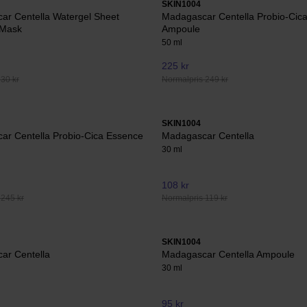
SKIN1004
ar Centella Watergel Sheet
Madagascar Centella Probio-Cica
 Mask
Ampoule
50 ml
225 kr
30 kr
Normalpris 249 kr
SKIN1004
ar Centella Probio-Cica Essence
Madagascar Centella
30 ml
108 kr
 245 kr
Normalpris 119 kr
SKIN1004
ar Centella
Madagascar Centella Ampoule
30 ml
95 kr