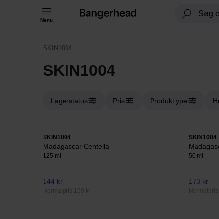
Menu
SKIN1004
SKIN1004
Lagerstatus
Pris
Produkttype
Hu
SKIN1004
SKIN1004
Madagascar Centella
Madagasc
125 ml
50 ml
144 kr
173 kr
Normalpris 159 kr
Normalpris