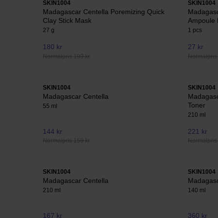
SKIN1004
SKIN1004
Madagascar Centella Poremizing Quick
Madagasc
Clay Stick Mask
Ampoule
27 g
1 pcs
180 kr
27 kr
Normalpris 199 kr
Normalpris 
SKIN1004
SKIN1004
Madagascar Centella
Madagasc
Toner
55 ml
210 ml
144 kr
221 kr
Normalpris 159 kr
Normalpris
SKIN1004
SKIN1004
Madagascar Centella
Madagasc
210 ml
140 ml
167 kr
360 kr