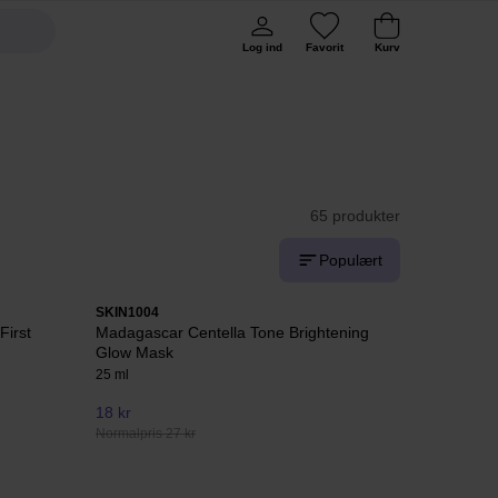
Log ind
Favorit
Kurv
65 produkter
Populært
SKIN1004
First
Madagascar Centella Tone Brightening
Glow Mask
25 ml
18 kr
Normalpris 27 kr