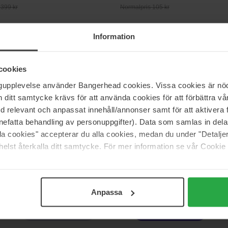
 399 kr
Normalpris 105 kr
Information
SKIN1004
ar Centella
Madagascar Centella
200 ml
cookies
162 kr
I
ngupplevelse använder Bangerhead cookies. Vissa cookies är nöd
 125 kr
Normalpris 179 kr
itt samtycke krävs för att använda cookies för att förbättra vår
med relevant och anpassat innehåll/annonser samt för att aktiver
SKIN1004
nefatta behandling av personuppgifter). Data som samlas in del
r Centella Tone Brightening
Madagascar Centella Poremizing 
alla cookies" accepterar du alla cookies, medan du under "Detal
Sunscreen
Mask
elst återkalla ditt samtycke. För mer information se vår Cookie
1 pcs
Ikke på lager
19 kr
 205 kr
Anpassa
Side 1 af 3
Næste