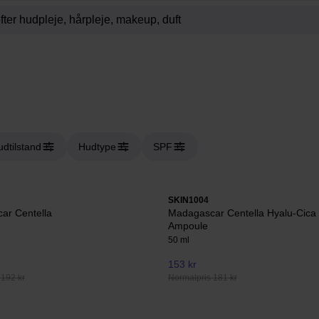
dtilstand
Hudtype
SPF
SKIN1004
ar Centella
Madagascar Centella Hyalu-Cica 
Ampoule
50 ml
153 kr
 192 kr
Normalpris 181 kr