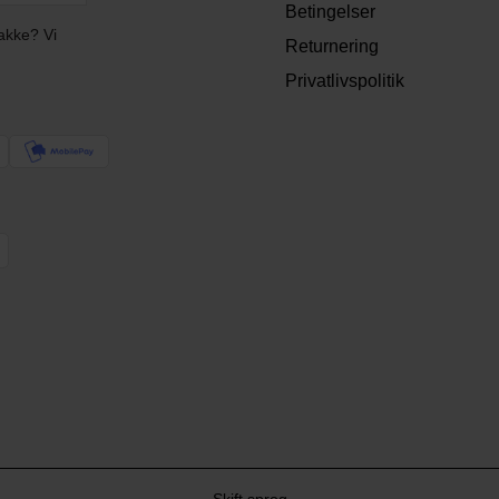
Betingelser
akke? Vi
Returnering
Privatlivspolitik
Skift sprog