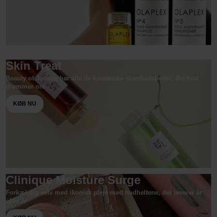
Skin Treat
Beauty of Joseon har alle de koreanske skønhedsperler, din hud
drømmer om
KØB NU
Clinique Moisture Surge
Forkæl dig selv med ikonisk pleje med hudheltene, der leverer år
efter år