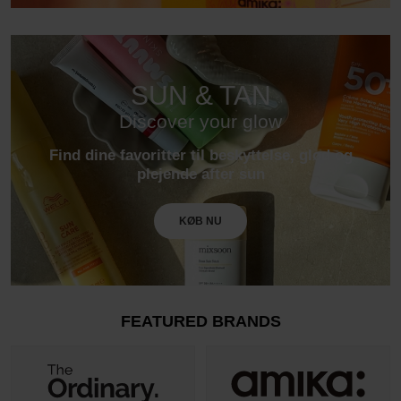
SUN & TAN
Discover your glow
Find dine favoritter til beskyttelse, glød og
plejende after sun
KØB NU
FEATURED BRANDS