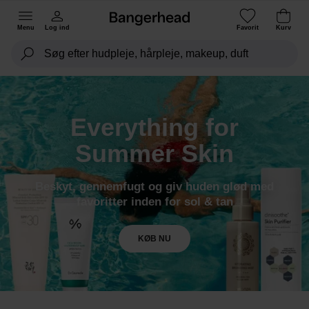
Menu
Log ind
Favorit
Kurv
Everything for
Summer Skin
Beskyt, gennemfugt og giv huden glød med
favoritter inden for sol & tan
KØB NU