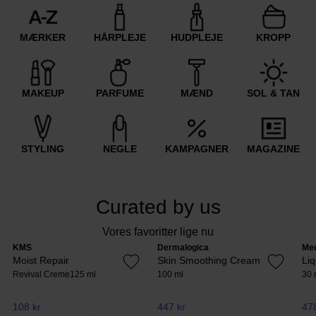
MÆRKER
HÅRPLEJE
HUDPLEJE
KROPP
MAKEUP
PARFUME
MÆND
SOL & TAN
STYLING
NEGLE
KAMPAGNER
MAGAZINE
Curated by us
Vores favoritter lige nu
KMS
Dermalogica
Me
Moist Repair
Skin Smoothing Cream
Li
Revival Creme
125 ml
100 ml
30 
108 kr
447 kr
478