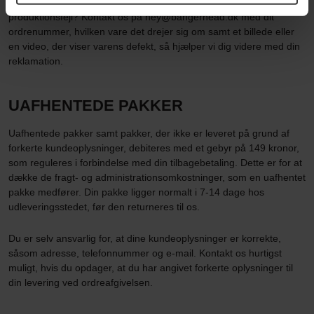
Er din vare holdt op med at virke eller gået i stykker på grund af en
produktionsfejl? Kontakt os på hey@bangerhead.dk med dit
ordrenummer, hvilken vare det drejer sig om samt et billede eller
en video, der viser varens defekt, så hjælper vi dig videre med din
reklamation.
UAFHENTEDE PAKKER
Uafhentede pakker samt pakker, der ikke er leveret på grund af
forkerte kundeoplysninger, debiteres med et gebyr på 149 kronor,
som reguleres i forbindelse med din tilbagebetaling. Dette er for at
dække de fragt- og administrationsomkostninger, som en uafhentet
pakke medfører. Din pakke ligger normalt i 7-14 dage hos
udleveringsstedet, før den returneres til os.
Du er selv ansvarlig for, at dine kundeoplysninger er korrekte,
såsom adresse, telefonnummer og e-mail. Kontakt os hurtigst
muligt, hvis du opdager, at du har angivet forkerte oplysninger til
din levering ved ordreafgivelsen.