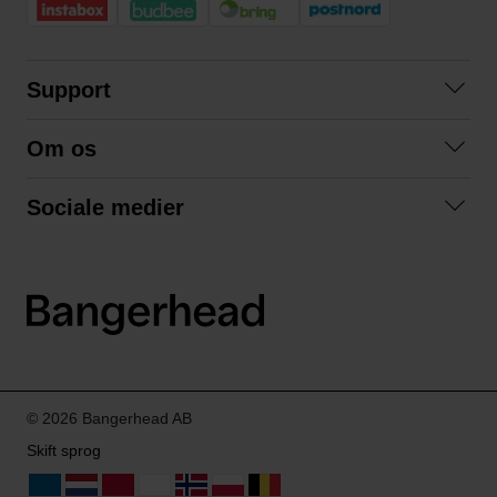
Support
Kontakt os
Om os
Spørgsmål og svar
Om os
Betingelser
Sociale medier
Samarbejd med os
Returnering
Facebook
Bæredygtighed
Privatlivspolitik
Instagram
LinkedIn
© 2026 Bangerhead AB
Skift sprog