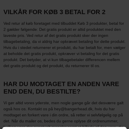
VILKÅR FOR KØB 3 BETAL FOR 2
Ved retur af køb foretaget med tilbuddet Køb 3 produkter, betal for
2 gælder følgende: Det gratis produkt er altid produktet med den
laveste pris. Ved retur af det gratis produkt sker der ingen
tilbagebetaling, da vi aldrig har opkrævet betaling for dette produkt.
Hvis du i stedet returnerer et produkt, du har betalt for, men vælger
at beholde det gratis produkt, opkræver vi betaling for det gratis
produkt. Det betyder, at vi kun tilbagebetaler differencen mellem
det gratis produkt og det produkt, du returnerer til os.
HAR DU MODTAGET EN ANDEN VARE
END DEN, DU BESTILTE?
Vi gør altid vores yderste, men nogle gange går det desværre galt
også hos os. Kontakt os på hey@bangerhead.dk, hvis du har
modtaget en forkert vare i din ordre, så retter vi selvfølgelig op på
det. Når du mailer os, bedes du gerne oplyse dit ordrenummer,
hvilken vare der eventuelt mangler samt et billede af den vare, du