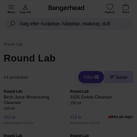
Menu
Log ind
Favorit
Kurv
Round Lab
Round Lab
Filter
Sorter
14 produkter
Round Lab
Round Lab
Birch Juice Moisturizing
1025 Dokdo Cleanser
Cleanser
150 ml
150 ml
162 kr
119 kr
Ikke på lager
Normalpris 179 kr
Normalpris 132 kr
Round Lab
Round Lab