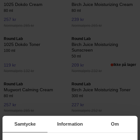
1025 Dokdo Cream
Birch Juice Moisturizing Cream
80 ml
80 ml
257 kr
239 kr
Normalpris 285 kr
Normalpris 265 kr
Round Lab
Round Lab
1025 Dokdo Toner
Birch Juice Moisturizing
Sunscreen
100 ml
50 ml
119 kr
209 kr
Ikke på lager
Normalpris 132 kr
Normalpris 232 kr
Round Lab
Round Lab
Mugwort Calming Cream
Birch Juice Moisturizing Toner
80 ml
300 ml
257 kr
227 kr
Normalpris 285 kr
Normalpris 252 kr
Samtycke
Information
Om
Round Lab
Round Lab
1025 Dokdo Toner Lotion
Birch Juice Moisturizing Serum
Special Set
50 ml