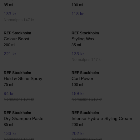
85 ml
100 ml
133 kr
118 kr
Normalpris 147 kr
REF Stockholm
REF Stockholm
Colour Boost
Styling Wax
200 ml
85 ml
221 kr
133 kr
Normalpris 147 kr
REF Stockholm
REF Stockholm
Hold & Shine Spray
Curl Power
75 ml
100 ml
94 kr
189 kr
Normalpris 104 kr
Normalpris 210 kr
REF Stockholm
REF Stockholm
Dry Shampoo Paste
Intense Hydrate Styling Cream
85 ml
200 ml
133 kr
202 kr
Normalpris 147 kr
Normalpris 224 kr