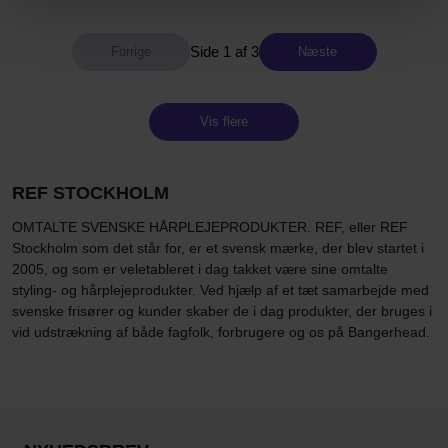
Side 1 af 3
Næste
Vis flere
REF STOCKHOLM
OMTALTE SVENSKE HÅRPLEJEPRODUKTER. REF, eller REF
Stockholm som det står for, er et svensk mærke, der blev startet i
2005, og som er veletableret i dag takket være sine omtalte
styling- og hårplejeprodukter. Ved hjælp af et tæt samarbejde med
svenske frisører og kunder skaber de i dag produkter, der bruges i
vid udstrækning af både fagfolk, forbrugere og os på Bangerhead.