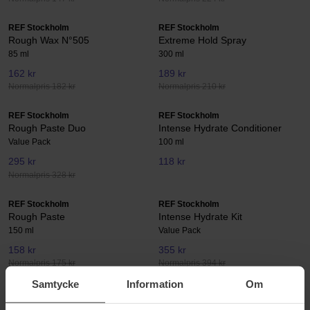
REF Stockholm
REF Stockholm
Rough Wax N°505
Extreme Hold Spray
85 ml
300 ml
162 kr
189 kr
Normalpris 182 kr
Normalpris 210 kr
REF Stockholm
REF Stockholm
Rough Paste Duo
Intense Hydrate Conditioner
Value Pack
100 ml
295 kr
118 kr
Normalpris 328 kr
REF Stockholm
REF Stockholm
Rough Paste
Intense Hydrate Kit
150 ml
Value Pack
158 kr
355 kr
Normalpris 175 kr
Normalpris 394 kr
Samtycke
Information
Om
REF Stockholm
REF Stockholm
Detangling Spray
Root to Top