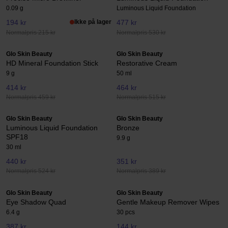
0.09 g
Luminous Liquid Foundation
194 kr
Ikke på lager
477 kr
Normalpris 215 kr
Normalpris 530 kr
Glo Skin Beauty
Glo Skin Beauty
HD Mineral Foundation Stick
Restorative Cream
9 g
50 ml
414 kr
464 kr
Normalpris 459 kr
Normalpris 515 kr
Glo Skin Beauty
Glo Skin Beauty
Luminous Liquid Foundation
Bronze
SPF18
9.9 g
30 ml
440 kr
351 kr
Normalpris 524 kr
Normalpris 389 kr
Glo Skin Beauty
Glo Skin Beauty
Eye Shadow Quad
Gentle Makeup Remover Wipes
6.4 g
30 pcs
387 kr
144 kr