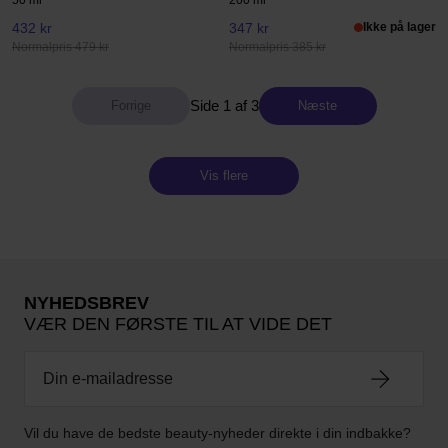
50 ml
200 ml
432 kr
347 kr
Ikke på lager
Normalpris 479 kr
Normalpris 385 kr
Side 1 af 3
Næste
Vis flere
NYHEDSBREV
VÆR DEN FØRSTE TIL AT VIDE DET
Vil du have de bedste beauty-nyheder direkte i din indbakke?