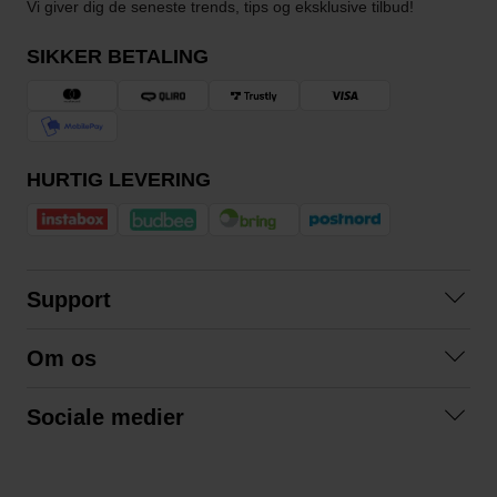
Vi giver dig de seneste trends, tips og eksklusive tilbud!
SIKKER BETALING
HURTIG LEVERING
Support
Kontakt os
Om os
Spørgsmål og svar
Om os
Betingelser
Sociale medier
Samarbejd med os
Returnering
Facebook
Bæredygtighed
Privatlivspolitik
Instagram