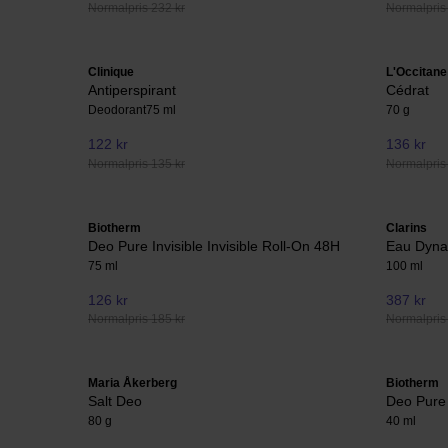
Normalpris 232 kr
Normalpris
Clinique
L'Occitane
Antiperspirant
Cédrat
Deodorant
75 ml
70 g
122 kr
136 kr
Normalpris 135 kr
Normalpris
Biotherm
Clarins
Deo Pure Invisible Invisible Roll-On 48H
Eau Dyna
75 ml
100 ml
126 kr
387 kr
Normalpris 185 kr
Normalpris
Maria Åkerberg
Biotherm
Salt Deo
Deo Pure
80 g
40 ml