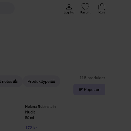
Log ind
Favorit
Kurv
118 produkter
t notes
Produkttype
Populært
Helena Rubinstein
Nudit
50 ml
172 kr