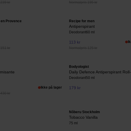
 239 kr
Normalpris 195 kr
 en Provence
Recipe for men
Antiperspirant
Deodorant
60 ml
113 kr
I
 151 kr
Normalpris 125 kr
Bodyologist
misante
Daily Defence Antiperspirant Roll
Deodorant
50 ml
Ikke på lager
179 kr
 430 kr
Nõberu Stockholm
Tobacco Vanilla
75 ml