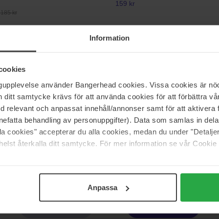
159 kr
 185 kr
Information
 en Provence
Clinique
 Agrume Energisante
Skin Supplies For Men
75 ml
cookies
ngupplevelse använder Bangerhead cookies. Vissa cookies är nöd
Ikke på lager
122 kr
itt samtycke krävs för att använda cookies för att förbättra vår
 135 kr
Normalpris 135 kr
med relevant och anpassat innehåll/annonser samt för att aktiver
nefatta behandling av personuppgifter). Data som samlas in del
eiro
Lancôme
alla cookies" accepterar du alla cookies, medan du under "Detal
Cheirosa 40
Bocage
elst återkalla ditt samtycke. För mer information se vår Cookie
50 ml
Ikke på lager
187 kr
Normalpris 224 kr
Anpassa
Side 1 af 5
Næste