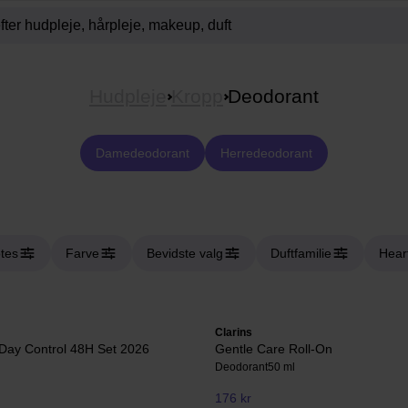
Hudpleje
Kropp
Deodorant
Damedeodorant
Herredeodorant
tes
Farve
Bevidste valg
Duftfamilie
Hear
Clarins
Day Control 48H Set 2026
Gentle Care Roll-On
Deodorant
50 ml
176 kr