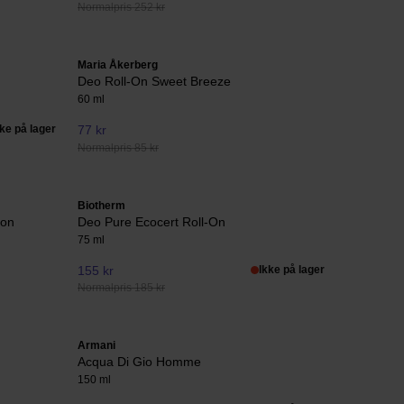
Normalpris 252 kr
Maria Åkerberg
Deo Roll-On Sweet Breeze
60 ml
kke på lager
77 kr
Normalpris 85 kr
Biotherm
-on
Deo Pure Ecocert Roll-On
75 ml
155 kr
Ikke på lager
Normalpris 185 kr
Armani
Acqua Di Gio Homme
150 ml