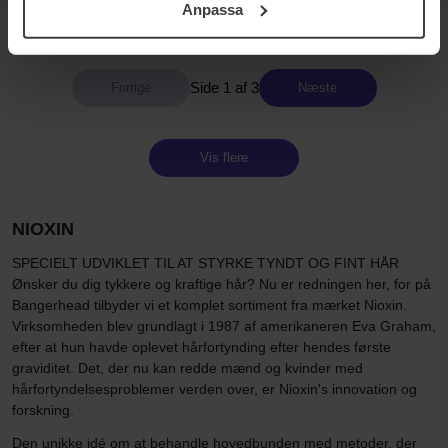
Anpassa
180 kr
531 kr
samt vår Integritetspolicy.
Normalpris 199 kr
Normalpris 589 kr
Side 1 af 3
Næste
Vis flere
NIOXIN
SPECIELT UDVIKLET TIL AT STYRKE TYNDT OG FINT HÅR
Ønsker du dig tykkere og kraftige hår? Nu er redningen her, for på
Bangerhead tilbyder vi et komplet sortiment fra mærket Nioxin.
Virksomheden blev grundlagt i 1987 af amerikaneren Eva Graham,
efter at hun havde oplevet hårfortynding efter hendes første
graviditet. Det, der nu kan redde mænd og kvinder med
hårfortyndelsesproblemer verden over, er Nioxin's innovation og
forskning.
Den unikke idé om at behandle hovedbunden med metoder, der