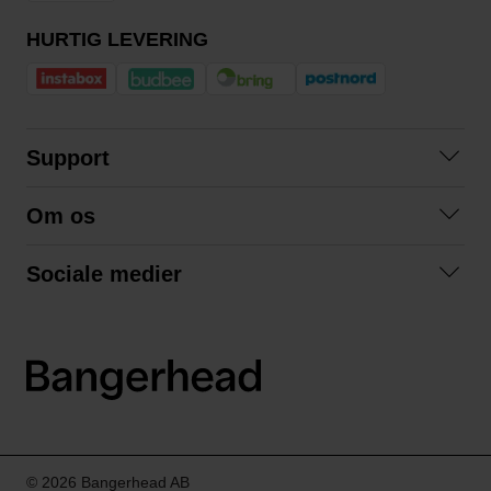
HURTIG LEVERING
Support
Kontakt os
Om os
Spørgsmål og svar
Om os
Betingelser
Sociale medier
Samarbejd med os
Returnering
Facebook
Bæredygtighed
Privatlivspolitik
Instagram
LinkedIn
© 2026 Bangerhead AB