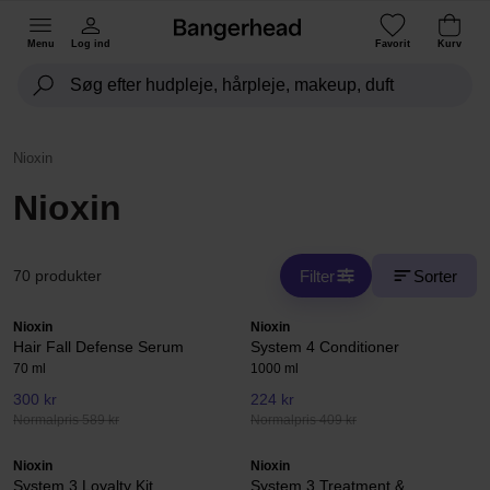
Menu
Log ind
Favorit
Kurv
Nioxin
Nioxin
Filter
Sorter
70 produkter
Nioxin
Nioxin
Hair Fall Defense Serum
System 4 Conditioner
70 ml
1000 ml
300 kr
224 kr
Normalpris 589 kr
Normalpris 409 kr
Nioxin
Nioxin
System 3 Loyalty Kit
System 3 Treatment &