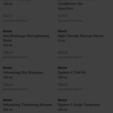
Conditioner Set
700 ml
Value Pack
242 kr
514 kr
Normalpris 459 kr
Normalpris 571 kr
Nioxin
Nioxin
Anti-Breakage Strengthening
Night Density Rescue Serum
Mask
70 ml
150 ml
185 kr
303 kr
Normalpris 205 kr
Normalpris 589 kr
Nioxin
Nioxin
Volumizing Dry Shampoo
System 4 Trial Kit
180 ml
340 ml
225 kr
360 kr
Normalpris 249 kr
Normalpris 399 kr
Nioxin
Nioxin
Volumizing Thickening Mousse
System 1 Scalp Treatment
200 ml
100 ml