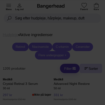
Menu
Log ind
Favorit
Kurv
Hudpleje
Aktive ingredienser
Retinol
Niacinamide
C-vitamin
Ceramider
Flere undergrupper +
Filter
Sorter
1205 produkter
Medik8
Medik8
Crystal Retinal 3 Serum
Advanced Night Restore
30 ml
50 ml
297 kr
Ikke på lager
331 kr
Normalpris 550 kr
Normalpris 595 kr