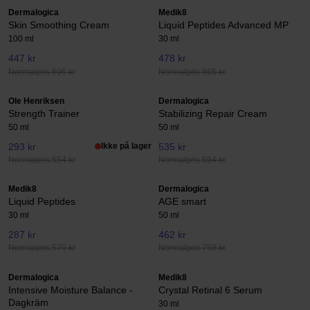
Dermalogica
Medik8
Skin Smoothing Cream
Liquid Peptides Advanced MP
100 ml
30 ml
447 kr
478 kr
Normalpris 696 kr
Normalpris 865 kr
Ole Henriksen
Dermalogica
Strength Trainer
Stabilizing Repair Cream
50 ml
50 ml
293 kr
Ikke på lager
535 kr
Normalpris 554 kr
Normalpris 594 kr
Medik8
Dermalogica
Liquid Peptides
AGE smart
30 ml
50 ml
287 kr
462 kr
Normalpris 570 kr
Normalpris 758 kr
Dermalogica
Medik8
Intensive Moisture Balance -
Crystal Retinal 6 Serum
Dagkräm
30 ml