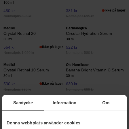
100 ml
450 kr
381 kr
Ikke på lager
Normalpris 696 kr
Normalpris 695 kr
Medik8
Dermalogica
Crystal Retinal 20
Circular Hydration Serum
30 ml
30 ml
564 kr
Ikke på lager
522 kr
Normalpris 1 050 kr
Normalpris 580 kr
Medik8
Ole Henriksen
Crystal Retinal 10 Serum
Banana Bright Vitamin C Serum
30 ml
30 ml
530 kr
Ikke på lager
630 kr
Normalpris 885 kr
Normalpris 699 kr
Medik8
Dermalogica
Samtycke
Information
Om
C-Tetra Serum
Daily Microfoliant - Peeling
30 ml
74 g
249 kr
Ikke på lager
386 kr
Denna webbplats använder cookies
Normalpris 465 kr
Normalpris 624 kr