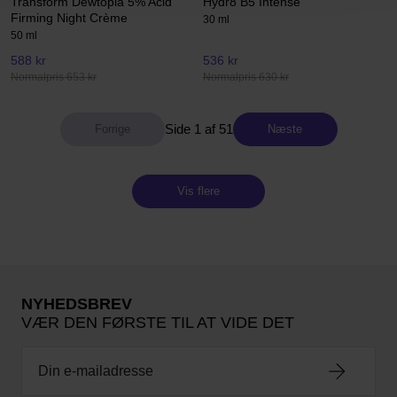
Transform Dewtopia 5% Acid
Hydr8 B5 Intense
Firming Night Crème
30 ml
50 ml
588 kr
536 kr
Normalpris 653 kr
Normalpris 630 kr
Side 1 af 51
Næste
Vis flere
NYHEDSBREV
VÆR DEN FØRSTE TIL AT VIDE DET