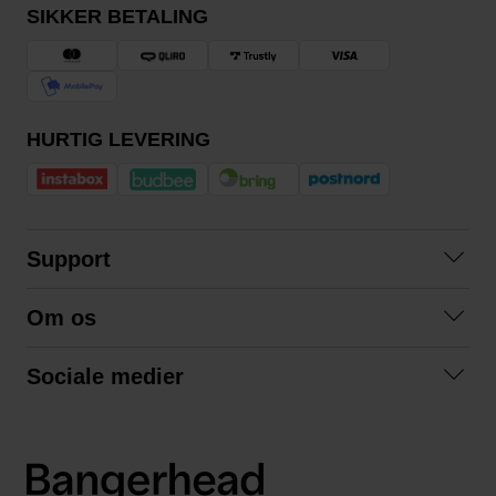
SIKKER BETALING
HURTIG LEVERING
Support
Kontakt os
Om os
Spørgsmål og svar
Om os
Betingelser
Sociale medier
Samarbejd med os
Returnering
Facebook
Bæredygtighed
Privatlivspolitik
Instagram
LinkedIn